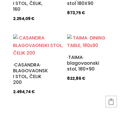
I STOL, ČELIK,
stol 180X90
160
873,75
€
2.254,09
€
·TAIMA·
blagovaonski
·CASANDRA·
stol, 180×90
BLAGOVAONSK
I STOL, ČELIK
822,86
€
200
2.494,74
€