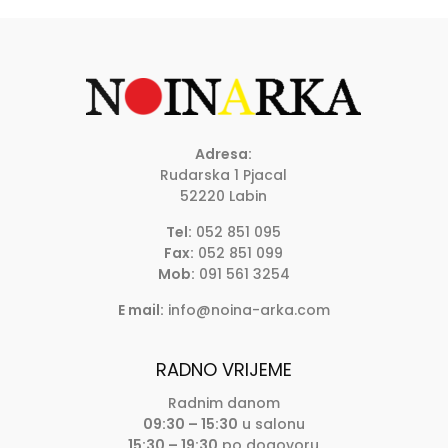
Adresa:
Rudarska 1 Pjacal
52220 Labin
Tel:
052 851 095
Fax:
052 851 099
Mob:
091 561 3254
E mail:
info@noina-arka.com
RADNO VRIJEME
Radnim danom
09:30 – 15:30
u salonu
15:30 – 19:30
po dogovoru