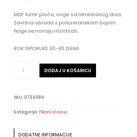
MDF furnir ploča, noge od laminiranog drva.
Završna obrada s poliuretanskom bojom.
Noge se moraju montirati.
ROK ISPORUKE 30-45 DANA
JORDYN
DODAJ U KOŠARICU
blagovaonski
stol
D120
SKU:
0734384
količina
Kategorija:
Fiksni stolovi
DODATNE INFORMACIJE