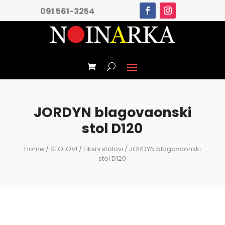
091 561-3254
JORDYN blagovaonski
stol D120
Home
/
STOLOVI
/
Fiksni stolovi
/ JORDYN blagovaonski
stol D120