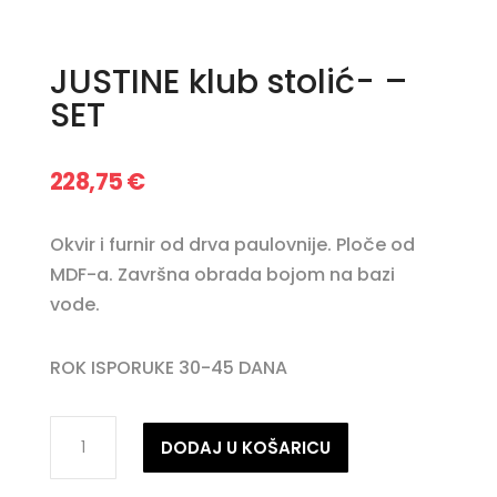
JUSTINE klub stolić- –
SET
228,75
€
Okvir i furnir od drva paulovnije. Ploče od
MDF-a. Završna obrada bojom na bazi
vode.
ROK ISPORUKE 30-45 DANA
JUSTINE
DODAJ U KOŠARICU
klub
stolić-