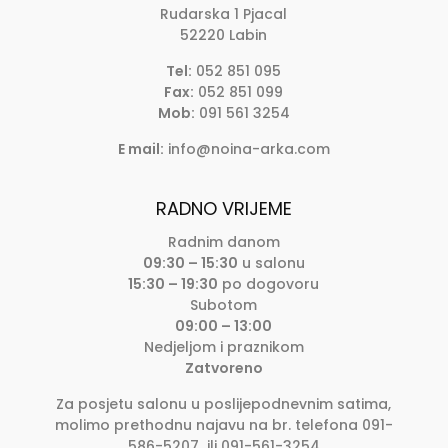
Rudarska 1 Pjacal
52220 Labin
Tel:
052 851 095
Fax:
052 851 099
Mob:
091 561 3254
E mail:
info@noina-arka.com
RADNO VRIJEME
Radnim danom
09:30 – 15:30
u salonu
15:30 – 19:30
po dogovoru
Subotom
09:00 – 13:00
Nedjeljom i praznikom
Zatvoreno
Za posjetu salonu u poslijepodnevnim satima,
molimo prethodnu najavu na br. telefona 091-
586-5207 ili 091-561-3254