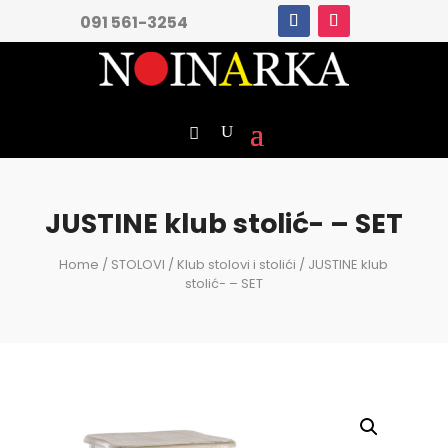
091 561-3254
JUSTINE klub stolić- – SET
Home
/
STOLOVI
/
Klub stolovi i stolići
/ JUSTINE klub
stolić- – SET