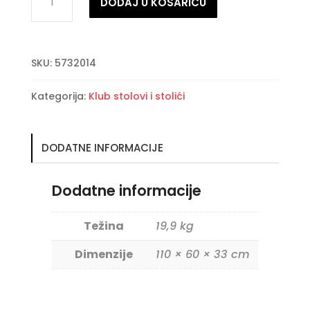
DODAJ U KOŠARICU
OVAL
klub
stolić
SKU:
5732014
110X60
količina
Kategorija:
Klub stolovi i stolići
DODATNE INFORMACIJE
Dodatne informacije
Težina
19,9 kg
Dimenzije
110 × 60 × 33 cm