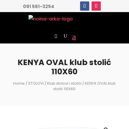
091 561-3254
KENYA OVAL klub stolić
110X60
Home
/
STOLOVI
/
Klub stolovi i stolići
/ KENYA OVAL klub
stolić 110X60