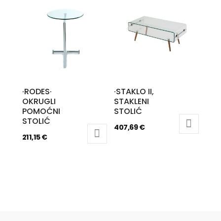
·RODES·
·STAKLO II,
OKRUGLI
STAKLENI
POMOĆNI
STOLIĆ
STOLIĆ
407,69
€
211,15
€