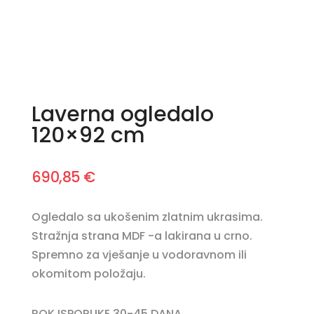
Laverna ogledalo
120×92 cm
690,85
€
Ogledalo sa ukošenim zlatnim ukrasima.
Stražnja strana MDF -a lakirana u crno.
Spremno za vješanje u vodoravnom ili
okomitom položaju.
ROK ISPORUKE 30-45 DANA