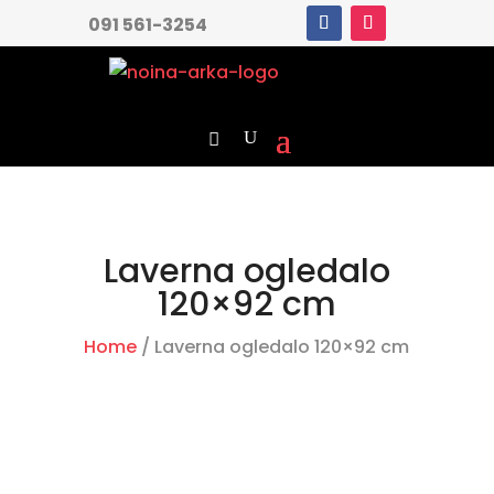
091 561-3254
Laverna ogledalo
120×92 cm
Home
/ Laverna ogledalo 120×92 cm