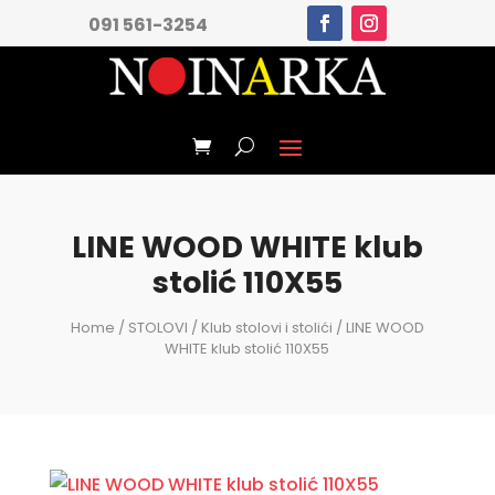
091 561-3254
LINE WOOD WHITE klub
stolić 110X55
Home
/
STOLOVI
/
Klub stolovi i stolići
/ LINE WOOD
WHITE klub stolić 110X55