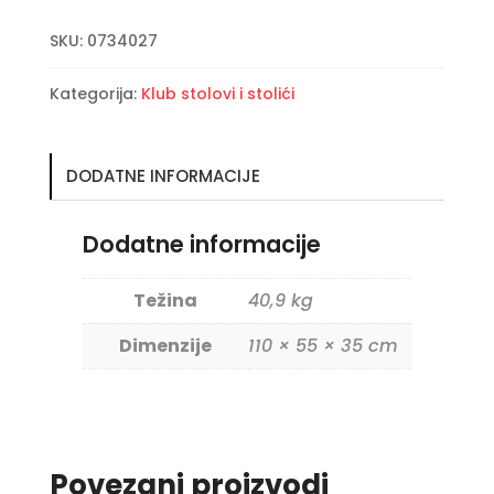
klub
SKU:
0734027
stolić
110X55
Kategorija:
Klub stolovi i stolići
količina
DODATNE INFORMACIJE
Dodatne informacije
Težina
40,9 kg
Dimenzije
110 × 55 × 35 cm
Povezani proizvodi