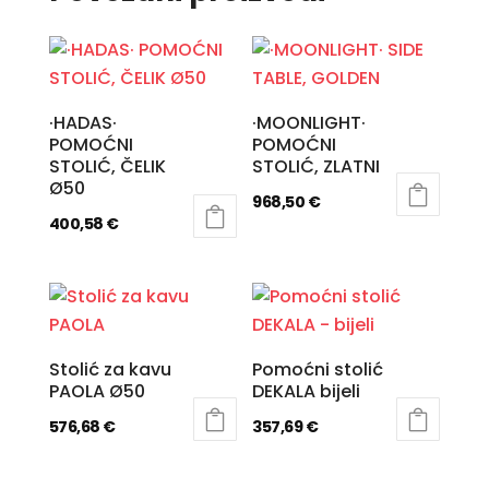
·HADAS·
·MOONLIGHT·
POMOĆNI
POMOĆNI
STOLIĆ, ČELIK
STOLIĆ, ZLATNI
Ø50
968,50
€
400,58
€
Stolić za kavu
Pomoćni stolić
PAOLA Ø50
DEKALA bijeli
576,68
€
357,69
€