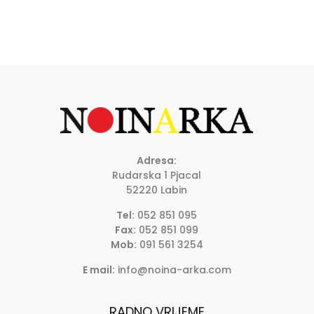
Adresa:
Rudarska 1 Pjacal
52220 Labin
Tel:
052 851 095
Fax:
052 851 099
Mob:
091 561 3254
E mail:
info@noina-arka.com
RADNO VRIJEME