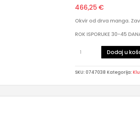
466,25
€
Okvir od drva manga. Zav
ROK ISPORUKE 30-45 DAN
LOPEZ
Dodaj u koš
NAT
klub
SKU:
0747038
Kategorija:
Klu
stolić
D75
količina