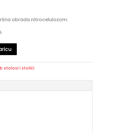
ršna obrada nitrocelulozom.
A
aricu
b stolovi i stolići