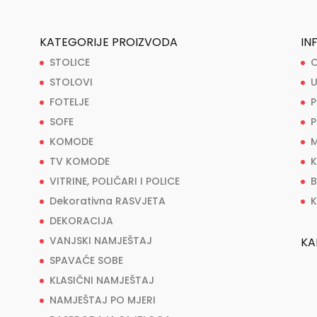
KATEGORIJE PROIZVODA
IN
STOLICE
O
STOLOVI
U
FOTELJE
P
SOFE
P
KOMODE
M
TV KOMODE
K
VITRINE, POLIČARI I POLICE
B
Dekorativna RASVJETA
K
DEKORACIJA
VANJSKI NAMJEŠTAJ
KA
SPAVAĆE SOBE
KLASIČNI NAMJEŠTAJ
NAMJEŠTAJ PO MJERI