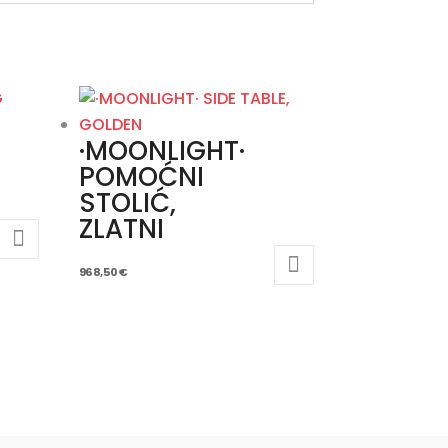
·MOONLIGHT·
POMOĆNI
STOLIĆ,
ZLATNI
968,50
€