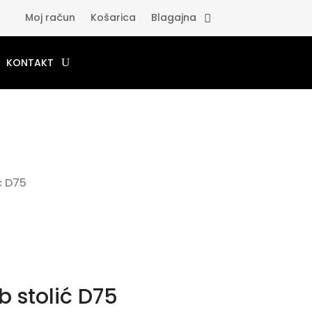
Moj račun
Košarica
Blagajna
KONTAKT
ć D75
b stolić D75