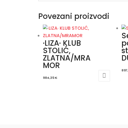
Povezani proizvodi
S
·LIZA· KLUB
p
STOLIĆ,
s
ZLATNA/MRA
D
MOR
897
984,35
€