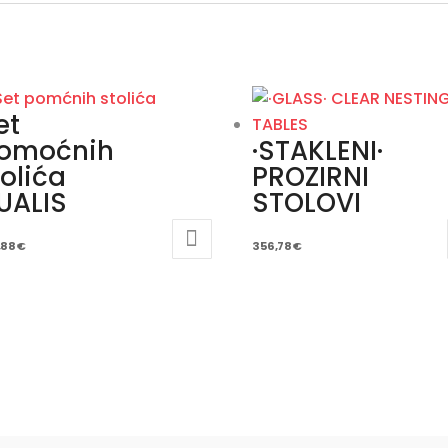
et
omoćnih
·STAKLENI·
tolića
PROZIRNI
UALIS
STOLOVI
,88
€
356,78
€