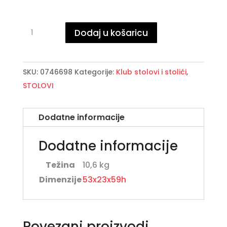
MARMOL
Dodaj u košaricu
klub
stolić
količina
SKU:
0746698
Kategorije:
Klub stolovi i stolići
,
STOLOVI
Dodatne informacije
Dodatne informacije
Težina
10,6 kg
Dimenzije
53x23x59h
Povezani proizvodi