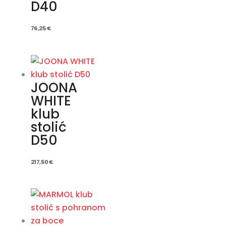
D40
76,25
€
JOONA
WHITE
klub
stolić
D50
217,50
€