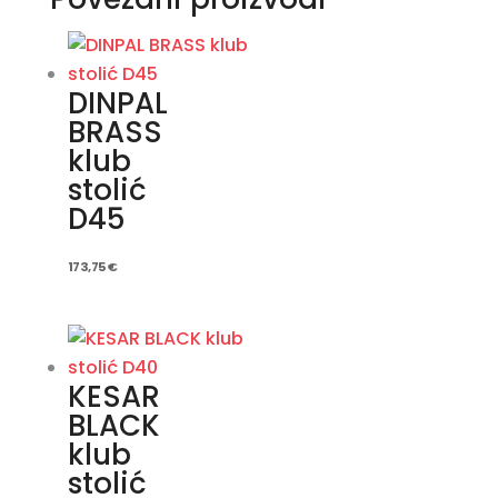
DINPAL
BRASS
klub
stolić
D45
173,75
€
KESAR
BLACK
klub
stolić