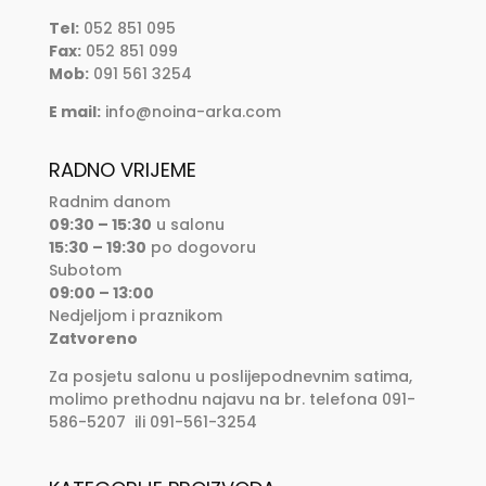
Tel:
052 851 095
Fax:
052 851 099
Mob:
091 561 3254
E mail:
info@noina-arka.com
RADNO VRIJEME
Radnim danom
09:30 – 15:30
u salonu
15:30 – 19:30
po dogovoru
Subotom
09:00 – 13:00
Nedjeljom i praznikom
Zatvoreno
Za posjetu salonu u poslijepodnevnim satima,
molimo prethodnu najavu na br. telefona 091-
586-5207 ili 091-561-3254