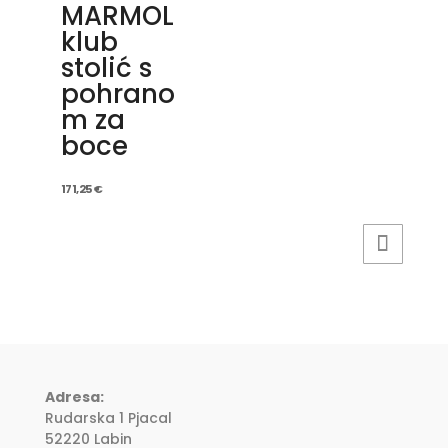
MARMOL
klub
stolić s
pohrano
m za
boce
171,25
€
Adresa:
Rudarska 1 Pjacal
52220 Labin