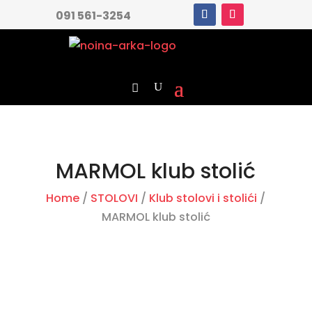
091 561-3254
MARMOL klub stolić
Home
/
STOLOVI
/
Klub stolovi i stolići
/
MARMOL klub stolić