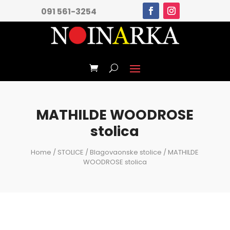
091 561-3254
MATHILDE WOODROSE
stolica
Home
/
STOLICE
/
Blagovaonske stolice
/ MATHILDE
WOODROSE stolica