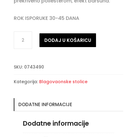
prekriveno poliesterom, efekt baršuna.
ROK ISPORUKE 30-45 DANA
MATHILDE
DODAJ U KOŠARICU
WOODROSE
stolica
količina
SKU:
0743490
Kategorija:
Blagovaonske stolice
DODATNE INFORMACIJE
Dodatne informacije