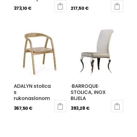
373,10
€
217,50
€
ADALYN stolica
·BARROQUE·
s
STOLICA, INOX
rukonaslonom
BIJELA
367,50
€
393,28
€