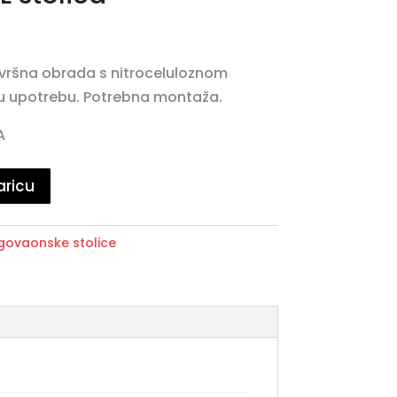
avršna obrada s nitroceluloznom
u upotrebu. Potrebna montaža.
A
aricu
govaonske stolice