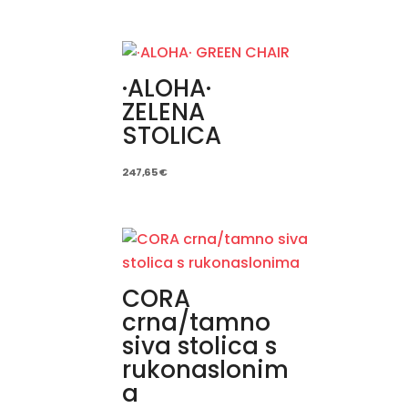
·ALOHA·
ZELENA
STOLICA
247,65
€
CORA
crna/tamno
siva stolica s
rukonaslonim
a