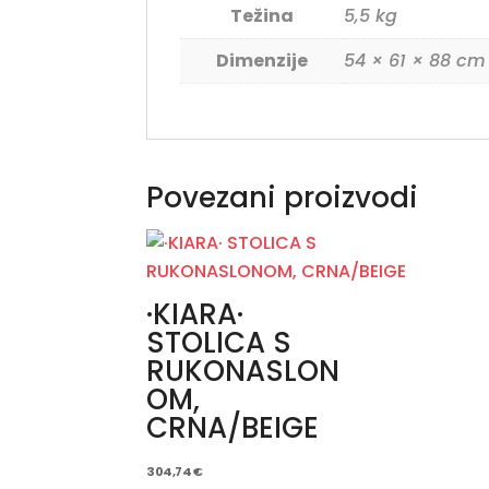
Težina
5,5 kg
Dimenzije
54 × 61 × 88 cm
Povezani proizvodi
·KIARA·
STOLICA S
RUKONASLON
OM,
CRNA/BEIGE
304,74
€