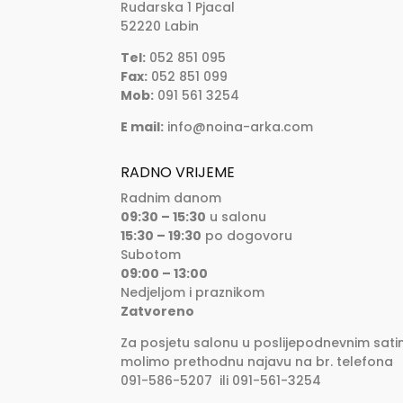
Rudarska 1 Pjacal
52220 Labin
Tel:
052 851 095
Fax:
052 851 099
Mob:
091 561 3254
E mail:
info@noina-arka.com
RADNO VRIJEME
Radnim danom
09:30 – 15:30
u salonu
15:30 – 19:30
po dogovoru
Subotom
09:00 – 13:00
Nedjeljom i praznikom
Zatvoreno
Za posjetu salonu u poslijepodnevnim sati
molimo prethodnu najavu na br. telefona
091-586-5207 ili 091-561-3254