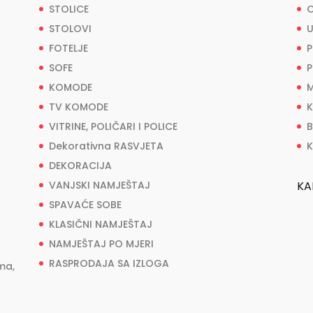
STOLICE
O
STOLOVI
U
FOTELJE
P
SOFE
P
KOMODE
M
TV KOMODE
K
VITRINE, POLIČARI I POLICE
B
Dekorativna RASVJETA
K
DEKORACIJA
VANJSKI NAMJEŠTAJ
KA
SPAVAĆE SOBE
KLASIČNI NAMJEŠTAJ
NAMJEŠTAJ PO MJERI
RASPRODAJA SA IZLOGA
ma,