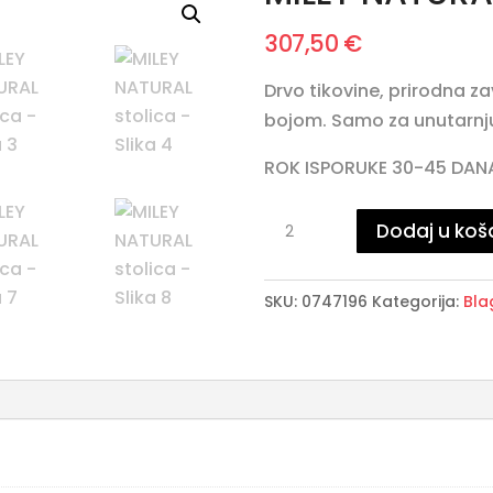
307,50
€
Drvo tikovine, prirodna z
bojom. Samo za unutarnj
ROK ISPORUKE 30-45 DAN
MILEY
Dodaj u koš
NATURAL
stolica
SKU:
0747196
Kategorija:
Bla
količina