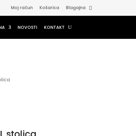
Moj račun
Košarica
Blagajna
NA
NOVOSTI
KONTAKT
lica
 stolica