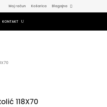
Moj račun
Košarica
Blagajna
KONTAKT
18X70
olić 118X70