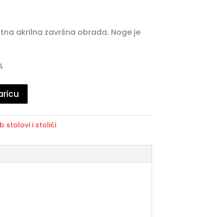
tna akrilna završna obrada. Noge je
A
aricu
b stolovi i stolići