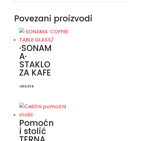
Povezani proizvodi
·SONAM
A·
STAKLO
ZA KAFE
480,51
€
Pomoćn
i stolić
TERNA