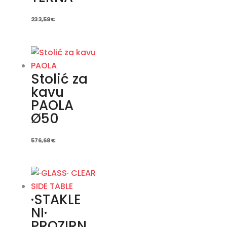
233,59
€
Stolić za
kavu
PAOLA
Ø50
576,68
€
·STAKLE
NI·
PROZIRN