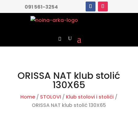
091 561-3254
ORISSA NAT klub stolić
130X65
Home
/
STOLOVI
/
Klub stolovi i stolići
/
ORISSA NAT klub stolić 130X65