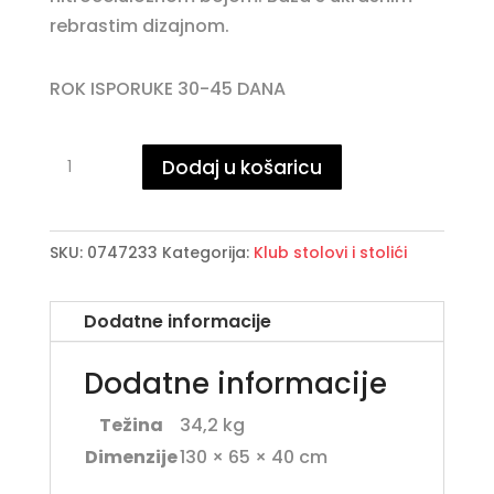
rebrastim dizajnom.
ROK ISPORUKE 30-45 DANA
ORISSA
Dodaj u košaricu
NAT
klub
stolić
SKU:
0747233
Kategorija:
Klub stolovi i stolići
130X65
količina
Dodatne informacije
Dodatne informacije
Težina
34,2 kg
Dimenzije
130 × 65 × 40 cm