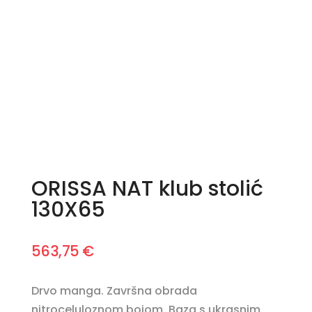
ORISSA NAT klub stolić
130X65
563,75
€
Drvo manga. Završna obrada
nitroceluloznom bojom. Baza s ukrasnim