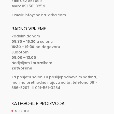
Fax:
052 851 099
Mob:
091 561 3254
E mail:
info@noina-arka.com
RADNO VRIJEME
Radnim danom
09:30 – 15:30
u salonu
15:30 – 19:30
po dogovoru
Subotom
09:00 – 13:00
Nedjeljom i praznikom
Zatvoreno
Za posjetu salonu u poslijepodnevnim satima,
molimo prethodnu najavu na br. telefona 091-
586-5207 ili 091-561-3254
KATEGORIJE PROIZVODA
STOLICE