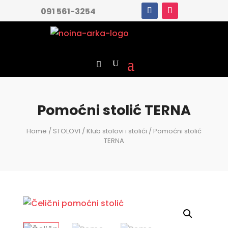
091 561-3254
Pomoćni stolić TERNA
Home
/
STOLOVI
/
Klub stolovi i stolići
/ Pomoćni stolić
TERNA