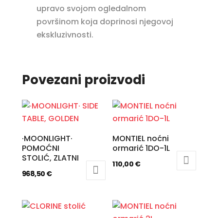
upravo svojom ogledalnom
površinom koja doprinosi njegovoj
ekskluzivnosti.
Povezani proizvodi
·MOONLIGHT·
MONTIEL noćni
POMOĆNI
ormarić 1DO-1L
STOLIĆ, ZLATNI
110,00
€
968,50
€