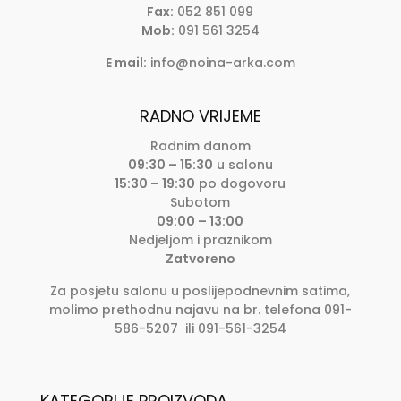
Fax:
052 851 099
Mob:
091 561 3254
E mail:
info@noina-arka.com
RADNO VRIJEME
Radnim danom
09:30 – 15:30
u salonu
15:30 – 19:30
po dogovoru
Subotom
09:00 – 13:00
Nedjeljom i praznikom
Zatvoreno
Za posjetu salonu u poslijepodnevnim satima,
molimo prethodnu najavu na br. telefona 091-
586-5207 ili 091-561-3254
KATEGORIJE PROIZVODA