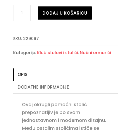
Pomoćni
DODAJ U KOŠARICU
stolić
TERNA
količina
SKU:
229067
Kategorije:
Klub stolovi i stolići
,
Noćni ormarići
OPIS
DODATNE INFORMACIJE
Ovaj okrugli pomoćni stolić
prepoznatljiv je po svom
jednostavnom i modernom dizajnu.
Među ostalim stolićima ističe se