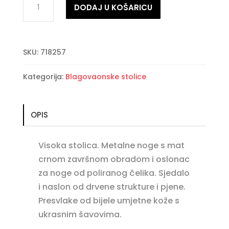
DODAJ U KOŠARICU
barska
stolica
bijela
SKU:
718257
količina
Kategorija:
Blagovaonske stolice
OPIS
Visoka stolica. Metalne noge s mat
crnom završnom obradom i oslonac
za noge od poliranog čelika. Sjedalo
i naslon od drvene strukture i pjene.
Presvlake od bijele umjetne kože s
ukrasnim šavovima.