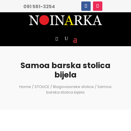
091 561-3254
Samoa barska stolica
bijela
Home
/
STOLICE
/
Blagovaonske stolice
/ Samoa
barska stolica bijela