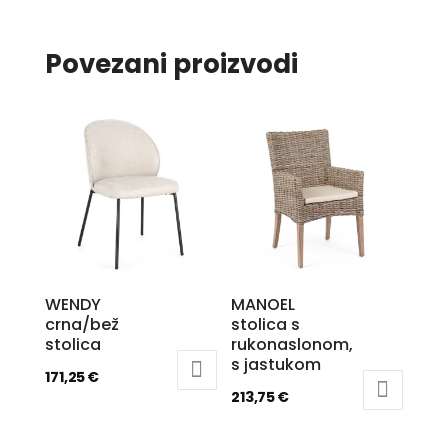
Povezani proizvodi
WENDY
MANOEL
crna/bež
stolica s
stolica
rukonaslonom,
s jastukom
171,25
€
213,75
€