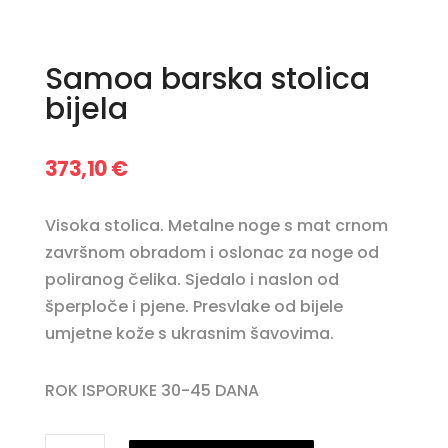
Samoa barska stolica
bijela
373,10
€
Visoka stolica. Metalne noge s mat crnom
završnom obradom i oslonac za noge od
poliranog čelika. Sjedalo i naslon od
šperploče i pjene. Presvlake od bijele
umjetne kože s ukrasnim šavovima.
ROK ISPORUKE 30-45 DANA
Samoa