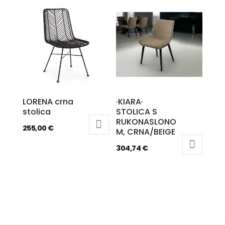
LORENA crna
·KIARA·
stolica
STOLICA S
RUKONASLONO
255,00
€
M, CRNA/BEIGE
304,74
€