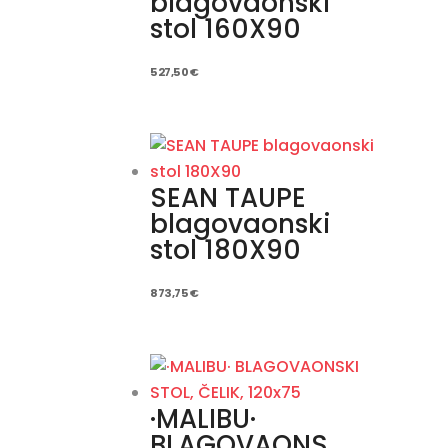
blagovaonski
stol 160X90
527,50
€
SEAN TAUPE
blagovaonski
stol 180X90
873,75
€
·MALIBU·
BLAGOVAONS