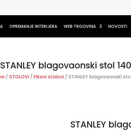
MA
OPREMANJE INTERIJERA
WEB TRGOVINA
NOVOSTI
STANLEY blagovaonski stol 14
me
/
STOLOVI
/
Fiksni stolovi
/ STANLEY blagovaonski stol
STANLEY blago