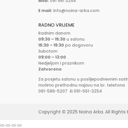
Mob:
091 561 3254
E mail:
info@noina-arka.com
RADNO VRIJEME
Radnim danom
09:30 – 15:30
u salonu
15:30 – 19:30
po dogovoru
Subotom
09:00 – 13:00
Nedjeljom i praznikom
Zatvoreno
Za posjetu salonu u poslijepodnevnim sati
molimo prethodnu najavu na br. telefona
091-586-5207 ili 091-561-3254
Copyright © 2025 Noina Arka. All Rights 