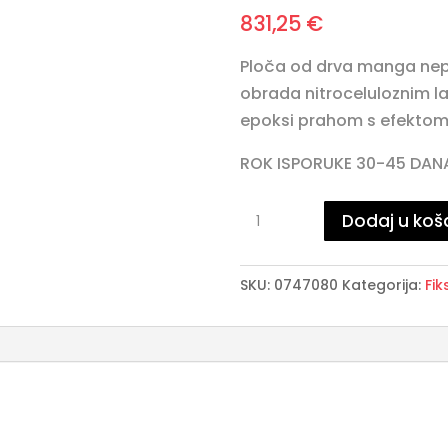
831,25
€
Ploča od drva manga nep
obrada nitroceluloznim 
epoksi prahom s efektom.
ROK ISPORUKE 30-45 DAN
STANLEY
Dodaj u koš
blagovaonski
stol
SKU:
0747080
Kategorija:
Fik
140
količina