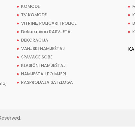
KOMODE
M
TV KOMODE
K
VITRINE, POLIČARI I POLICE
B
Dekorativna RASVJETA
K
DEKORACIJA
VANJSKI NAMJEŠTAJ
KA
SPAVAĆE SOBE
KLASIČNI NAMJEŠTAJ
NAMJEŠTAJ PO MJERI
RASPRODAJA SA IZLOGA
ma,
Reserved.