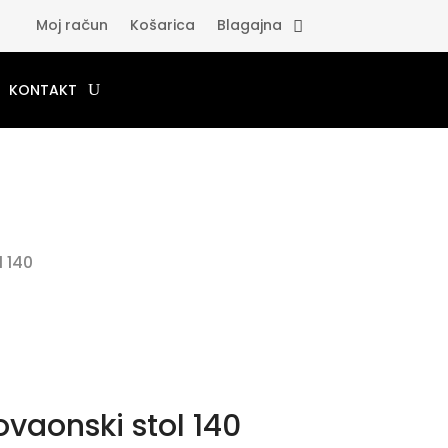
Moj račun
Košarica
Blagajna
KONTAKT
0
 140
vaonski stol 140