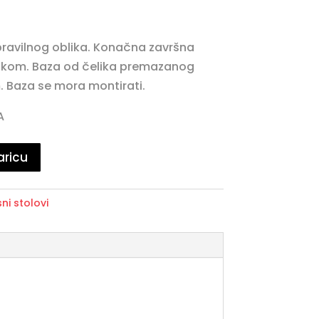
ravilnog oblika. Konačna završna
lakom. Baza od čelika premazanog
 Baza se mora montirati.
A
aricu
sni stolovi