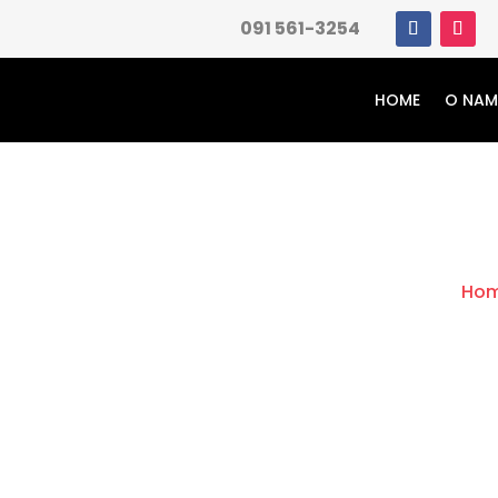
091 561-3254
HOME
O NA
Ho