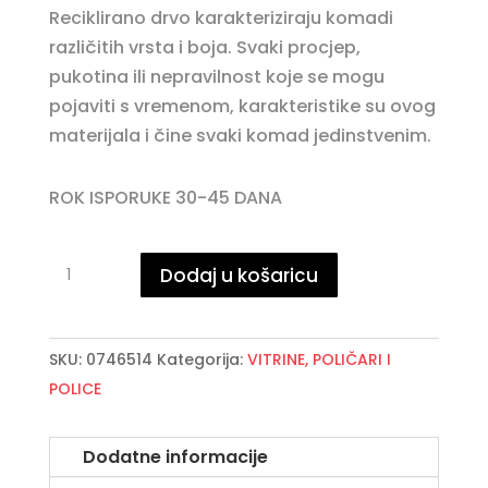
Reciklirano drvo karakteriziraju komadi
različitih vrsta i boja. Svaki procjep,
pukotina ili nepravilnost koje se mogu
pojaviti s vremenom, karakteristike su ovog
materijala i čine svaki komad jedinstvenim.
ROK ISPORUKE 30-45 DANA
STANTON
Dodaj u košaricu
poličar
količina
SKU:
0746514
Kategorija:
VITRINE, POLIČARI I
POLICE
Dodatne informacije