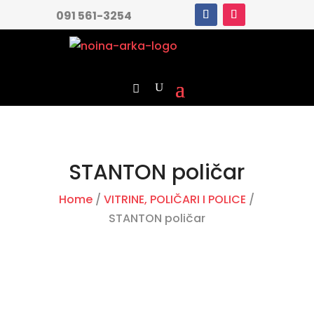
091 561-3254
STANTON poličar
Home
/
VITRINE, POLIČARI I POLICE
/
STANTON poličar