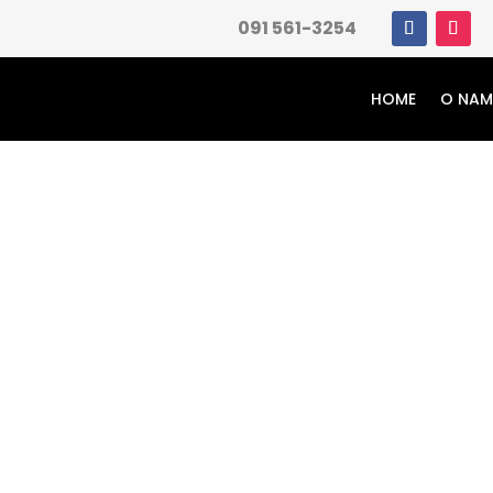
091 561-3254
HOME
O NA