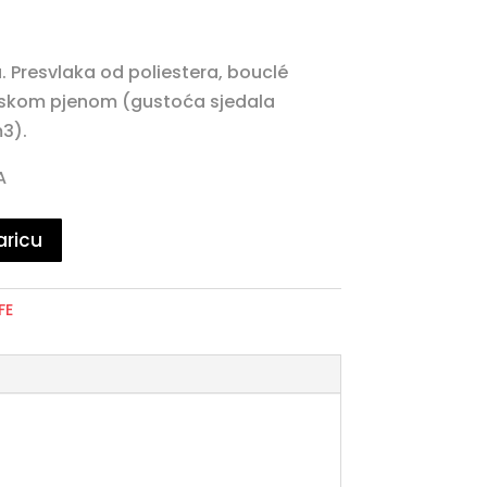
. Presvlaka od poliestera, bouclé
anskom pjenom (gustoća sjedala
3).
A
aricu
FE