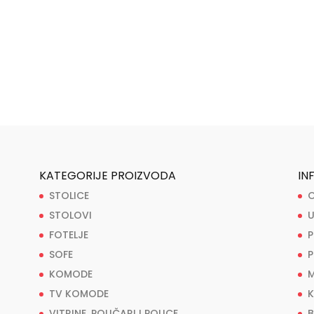
KATEGORIJE PROIZVODA
IN
STOLICE
O
STOLOVI
U
FOTELJE
P
SOFE
P
KOMODE
M
TV KOMODE
K
VITRINE, POLIČARI I POLICE
B