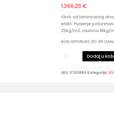
1.366,25
€
Okvir od laminiranog drva
efekt. Punjenje poliuret
25kg/m3, naslona 18kg/m
ROK ISPORUKE 30-45 DAN
TECLA
Dodaj u koš
NATURAL
dvosjed
SKU:
0743884
Kategorija:
SO
količina