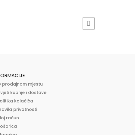
FORMACIJE
 prodajnom mjestu
vjeti kupnje i dostave
olitika kolačića
ravila privatnosti
oj račun
ošarica
lagajna