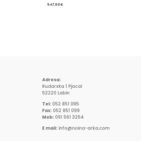
547,50
€
Adresa:
Rudarska 1 Pjacal
52220 Labin
Tel:
052 851 095
Fax:
052 851 099
Mob:
091 561 3254
E mail:
info@noina-arka.com