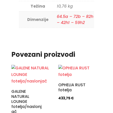
Težina
10,76 kg
64.5a – 72b – 82h
Dimenzije
– 42h1 – 59h2
Povezani proizvodi
OPHELIA RUST
fotelja
GALENE
NATURAL
433,75
€
LOUNGE
fotelja/naslonj
ač