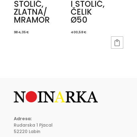
STOLIĆ,
I STOLIĆ,
ZLATNA/
ČELIK
MRAMOR
Ø50
984,35
€
400,58
€
Adresa:
Rudarska 1 Pjacal
52220 Labin