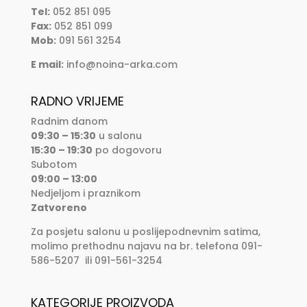
Tel:
052 851 095
Fax:
052 851 099
Mob:
091 561 3254
E mail:
info@noina-arka.com
RADNO VRIJEME
Radnim danom
09:30 – 15:30
u salonu
15:30 – 19:30
po dogovoru
Subotom
09:00 – 13:00
Nedjeljom i praznikom
Zatvoreno
Za posjetu salonu u poslijepodnevnim satima,
molimo prethodnu najavu na br. telefona 091-
586-5207 ili 091-561-3254
KATEGORIJE PROIZVODA