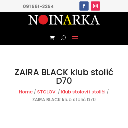
091 561-3254
ZAIRA BLACK klub stolić
D70
Home
/
STOLOVI
/
Klub stolovi i stolići
/
ZAIRA BLACK klub stolić D70