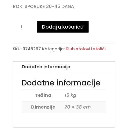
ROK ISPORUKE 30-45 DANA
ZAIRA
Dodaj u košaricu
BLACK
klub
stolić
SKU:
0746297
Kategorija:
Klub stolovi i stolići
D70
količina
Dodatne informacije
Dodatne informacije
Težina
15 kg
Dimenzije
70 × 38 cm