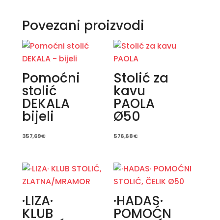
Povezani proizvodi
Pomoćni
Stolić za
stolić
kavu
DEKALA
PAOLA
bijeli
Ø50
357,69
€
576,68
€
·LIZA·
·HADAS·
KLUB
POMOĆN