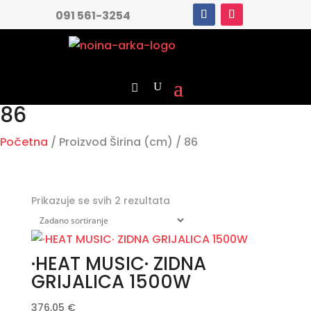
091 561-3254
86
Početna
/ Proizvod Širina (cm) / 86
Prikazuje se svih 2 rezultata
·HEAT MUSIC· ZIDNA
GRIJALICA 1500W
376,05
€