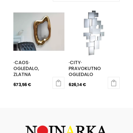
·CAOS·
·CITY·
OGLEDALO,
PRAVOKUTNO
ZLATNA
OGLEDALO
673,56
€
626,14
€