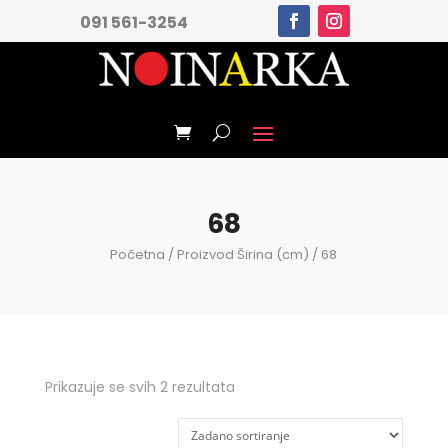
091 561-3254
68
Početna
/ Proizvod Širina (cm) / 68
Prikazuje se svih 2 rezultata