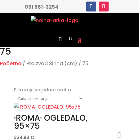
091 561-3254
75
Početna
/ Proizvod Širina (cm) / 75
Prikazuje se jedan rezultat
·ROMA· OGLEDALO,
95×75
334,88
€