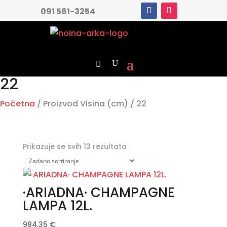
091 561-3254
22
Početna
/ Proizvod Visina (cm) / 22
Prikazuje se svih 13 rezultata
·ARIADNA· CHAMPAGNE
LAMPA 12L.
984,35
€