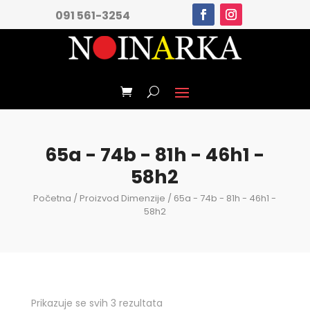
091 561-3254
65a - 74b - 81h - 46h1 -
58h2
Početna
/ Proizvod Dimenzije / 65a - 74b - 81h - 46h1 -
58h2
Prikazuje se svih 3 rezultata