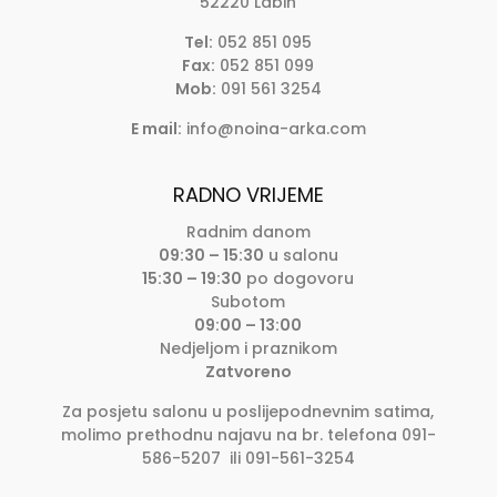
52220 Labin
Tel:
052 851 095
Fax:
052 851 099
Mob:
091 561 3254
E mail:
info@noina-arka.com
RADNO VRIJEME
Radnim danom
09:30 – 15:30
u salonu
15:30 – 19:30
po dogovoru
Subotom
09:00 – 13:00
Nedjeljom i praznikom
Zatvoreno
Za posjetu salonu u poslijepodnevnim satima,
molimo prethodnu najavu na br. telefona 091-
586-5207 ili 091-561-3254