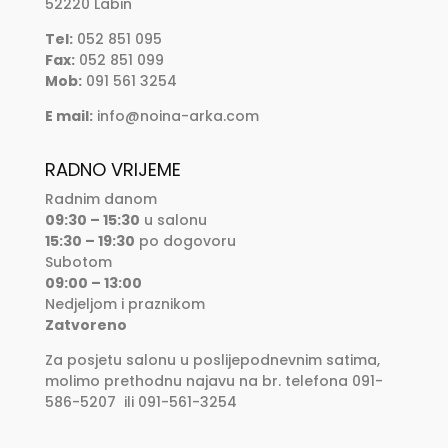
52220 Labin
Tel:
052 851 095
Fax:
052 851 099
Mob:
091 561 3254
E mail:
info@noina-arka.com
RADNO VRIJEME
Radnim danom
09:30 – 15:30
u salonu
15:30 – 19:30
po dogovoru
Subotom
09:00 – 13:00
Nedjeljom i praznikom
Zatvoreno
Za posjetu salonu u poslijepodnevnim satima,
molimo prethodnu najavu na br. telefona 091-
586-5207 ili 091-561-3254