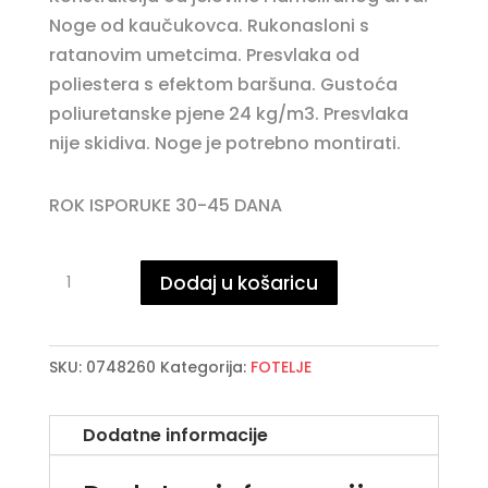
Noge od kaučukovca. Rukonasloni s
ratanovim umetcima. Presvlaka od
poliestera s efektom baršuna. Gustoća
poliuretanske pjene 24 kg/m3. Presvlaka
nije skidiva. Noge je potrebno montirati.
ROK ISPORUKE 30-45 DANA
DALIDA
Dodaj u košaricu
MUSTARD
fotelja
količina
SKU:
0748260
Kategorija:
FOTELJE
Dodatne informacije