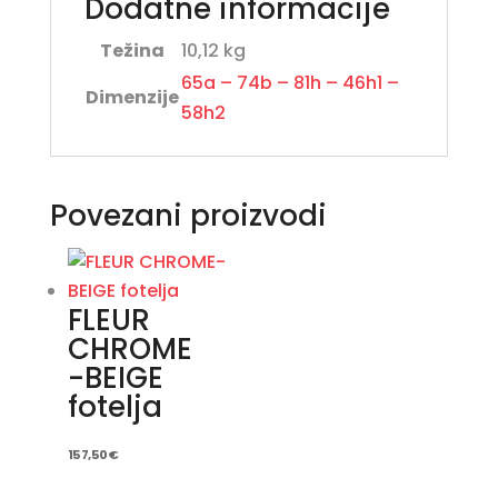
Dodatne informacije
Težina
10,12 kg
65a – 74b – 81h – 46h1 –
Dimenzije
58h2
Povezani proizvodi
FLEUR
CHROME
-BEIGE
fotelja
157,50
€