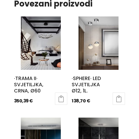
Povezani proizvodi
·TRAMA II·
·SPHERE· LED
SVJETILJKA,
SVJETILJKA
CRNA, Ø60
Ø12, 1L.
350,39
€
138,70
€