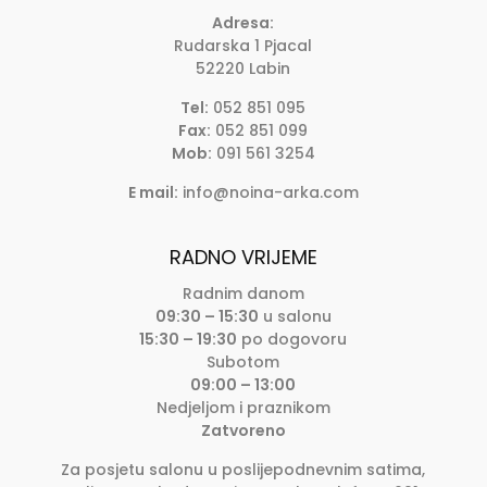
Adresa:
Rudarska 1 Pjacal
52220 Labin
Tel:
052 851 095
Fax:
052 851 099
Mob:
091 561 3254
E mail:
info@noina-arka.com
RADNO VRIJEME
Radnim danom
09:30 – 15:30
u salonu
15:30 – 19:30
po dogovoru
Subotom
09:00 – 13:00
Nedjeljom i praznikom
Zatvoreno
Za posjetu salonu u poslijepodnevnim satima,