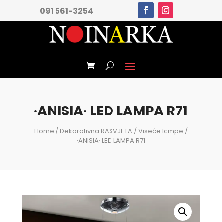
091 561-3254
·ANISIA· LED LAMPA R71
Home
/
Dekorativna RASVJETA
/
Viseće lampe
/
·ANISIA· LED LAMPA R71