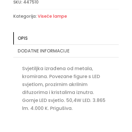
SKU:
447510
količina
Kategorija:
Viseće lampe
OPIS
DODATNE INFORMACIJE
Svjetiljka izrađena od metala,
kromirana. Povezane figure s LED
svjetlom, prozirnim akrilnim
difuzorima i kristalima iznutra.
Gornje LED svjetlo. 50,4W LED. 3.865
lm. 4.000 K. Prigušiva.