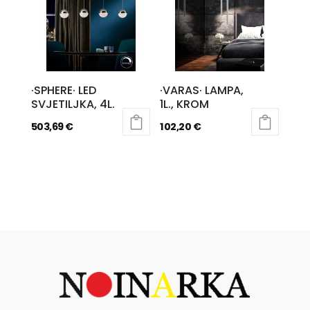
·SPHERE· LED
·VARAS· LAMPA,
SVJETILJKA, 4L.
1L., KROM
503,69
€
102,20
€