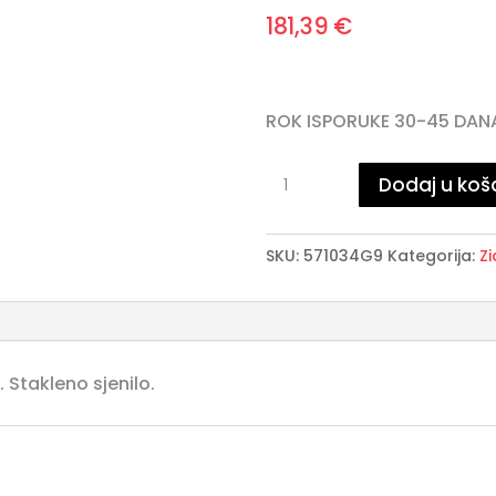
181,39
€
ROK ISPORUKE 30-45 DAN
·CUBIC·
Dodaj u koš
ZIDNA
LAMPA,
SKU:
571034G9
Kategorija:
Z
2L.
G9
količina
Stakleno sjenilo.