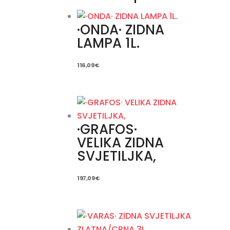
·ONDA· ZIDNA
LAMPA 1L.
116,09
€
·GRAFOS·
VELIKA ZIDNA
SVJETILJKA,
197,09
€