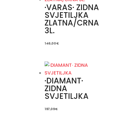
·VARAS· ZIDNA
SVJETILJKA
ZLATNA/CRNA
3L.
146,00
€
·DIAMANT·
ZIDNA
SVJETILJKA
197,09
€