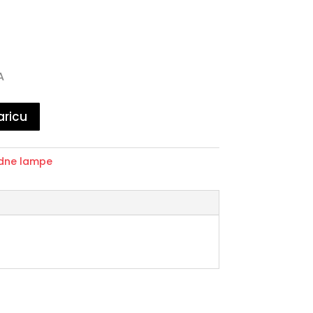
A
aricu
idne lampe