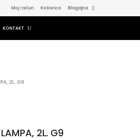
Moj račun
Košarica
Blagajna
KONTAKT
PA, 2L. G9
 LAMPA, 2L. G9