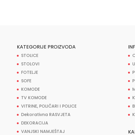
KATEGORIJE PROIZVODA
IN
STOLICE
O
STOLOVI
U
FOTELJE
P
SOFE
P
KOMODE
M
TV KOMODE
K
VITRINE, POLIČARI I POLICE
B
Dekorativna RASVJETA
K
DEKORACIJA
VANJSKI NAMJEŠTAJ
KA