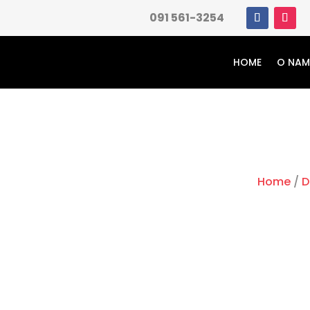
091 561-3254
HOME
O NA
Home
/
D