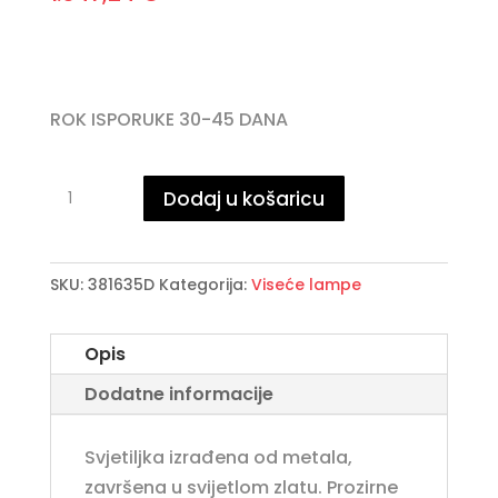
ROK ISPORUKE 30-45 DANA
·EVASION·
Dodaj u košaricu
LAMPA,
9L.,
ZLATNA,
SKU:
381635D
Kategorija:
Viseće lampe
PRIGUŠIVA
količina
Opis
Dodatne informacije
Svjetiljka izrađena od metala,
završena u svijetlom zlatu. Prozirne