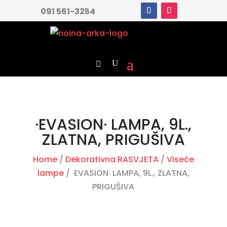
091 561-3254
·EVASION· LAMPA, 9L.,
ZLATNA, PRIGUŠIVA
Home
/
Dekorativna RASVJETA
/
Viseće
lampe
/ ·EVASION· LAMPA, 9L., ZLATNA,
PRIGUŠIVA