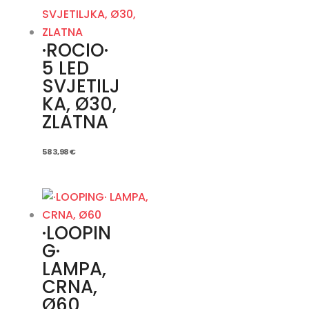
·ROCIO·
5 LED
SVJETILJ
KA, Ø30,
ZLATNA
583,98
€
·LOOPIN
G·
LAMPA,
CRNA,
Ø60