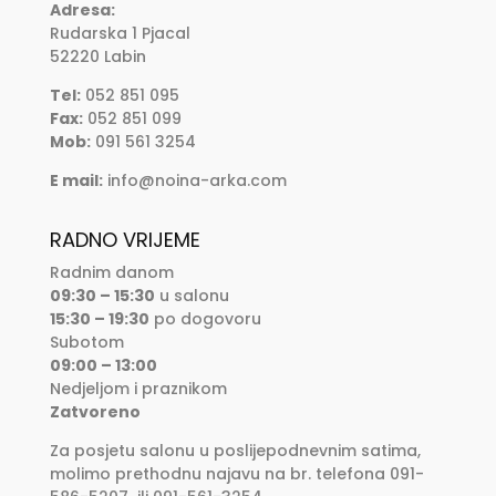
Adresa:
Rudarska 1 Pjacal
52220 Labin
Tel:
052 851 095
Fax:
052 851 099
Mob:
091 561 3254
E mail:
info@noina-arka.com
RADNO VRIJEME
Radnim danom
09:30 – 15:30
u salonu
15:30 – 19:30
po dogovoru
Subotom
09:00 – 13:00
Nedjeljom i praznikom
Zatvoreno
Za posjetu salonu u poslijepodnevnim satima,
molimo prethodnu najavu na br. telefona 091-