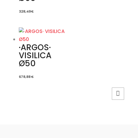
328,49
€
·ARGOS·
VISILICA
Ø50
678,88
€