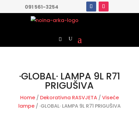
091 561-3254
·GLOBAL· LAMPA 9L R71
PRIGUŠIVA
Home
/
Dekorativna RASVJETA
/
Viseće
lampe
/ ·GLOBAL· LAMPA 9L R71 PRIGUŠIVA