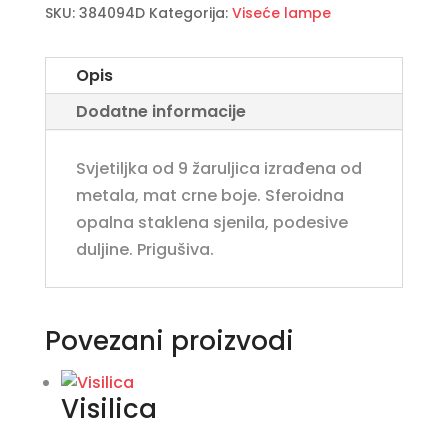
R71
SKU:
384094D
Kategorija:
Viseće lampe
PRIGUŠIVA
količina
Opis
Dodatne informacije
Svjetiljka od 9 žaruljica izrađena od
metala, mat crne boje. Sferoidna
opalna staklena sjenila, podesive
duljine. Prigušiva.
Povezani proizvodi
Visilica