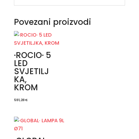
Povezani proizvodi
·ROCIO· 5
LED
SVJETILJ
KA,
KROM
591,28
€