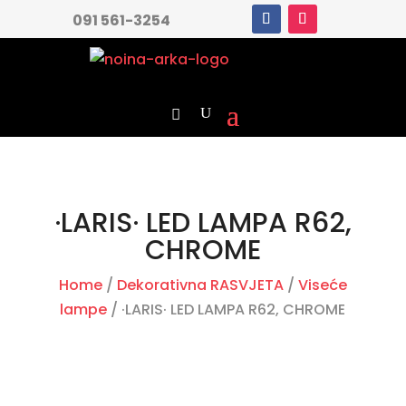
091 561-3254
·LARIS· LED LAMPA R62,
CHROME
Home
/
Dekorativna RASVJETA
/
Viseće
lampe
/ ·LARIS· LED LAMPA R62, CHROME