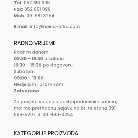
Tel:
052 851 095
Fax:
052 851 099
Mob:
091 561 3254
E mail:
info@noina-arka.com
RADNO VRIJEME
Radnim danom
09:30 – 15:30
u salonu
15:30 – 19:30
po dogovoru
Subotom
09:00 – 13:00
Nedjeljom i praznikom
Zatvoreno
Za posjetu salonu u poslijepodnevnim satima,
molimo prethodnu najavu na br. telefona 091-
586-5207 ili 091-561-3254
KATEGORIJE PROIZVODA