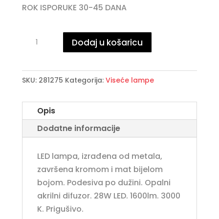
ROK ISPORUKE 30-45 DANA
·LARIS·
Dodaj u košaricu
LED
LAMPA
R62,
SKU:
281275
Kategorija:
Viseće lampe
CHROME
količina
Opis
Dodatne informacije
LED lampa, izrađena od metala,
završena kromom i mat bijelom
bojom. Podesiva po dužini. Opalni
akrilni difuzor. 28W LED. 1600lm. 3000
K. Prigušivo.