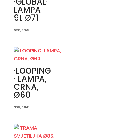
·GLOBAL·
LAMPA
9L Ø71
598,58
€
·LOOPING
· LAMPA,
CRNA,
Ø60
328,49
€