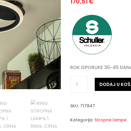
170,51
€
ROK ISPORUKE 30-45 DAN
·RING·
DODAJ U KOŠ
STROPNA
LAMPA
1
SKU:
717847
RING,
CRNA
Kategorija:
Stropne lampe
količina