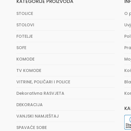
KATEGORIJE PROIZVODA
IN
STOLICE
O 
STOLOVI
Uvj
FOTELJE
Pol
SOFE
Pra
KOMODE
Mo
TV KOMODE
Ko
VITRINE, POLIČARI I POLICE
Bl
Dekorativna RASVJETA
Ko
DEKORACIJA
KA
VANJSKI NAMJEŠTAJ
SPAVAĆE SOBE