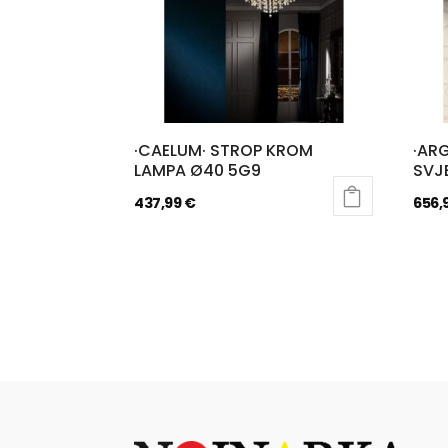
·CAELUM· STROP KROM
·AR
LAMPA Ø40 5G9
SVJ
437,99
€
656,