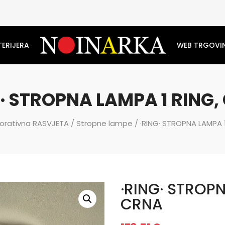
TERIJERA
WEB TRGOVI
G· STROPNA LAMPA 1 RING,
orativna RASVJETA
/
Stropne lampe
/ ·RING· STROPNA LAMPA 
·RING· STROPN
CRNA