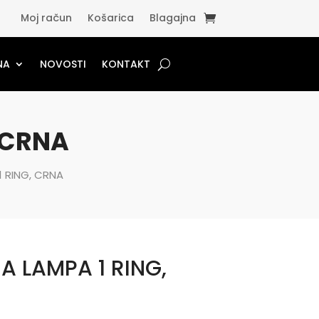
Moj račun
Košarica
Blagajna
NA
NOVOSTI
KONTAKT
 CRNA
1 RING, CRNA
A LAMPA 1 RING,