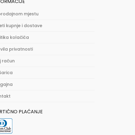
FORMACIJE
prodajnom mjestu
eti kupnje i dostave
itika kolačića
vila privatnosti
j račun
šarica
agajna
ntakt
RTIČNO PLAĆANJE