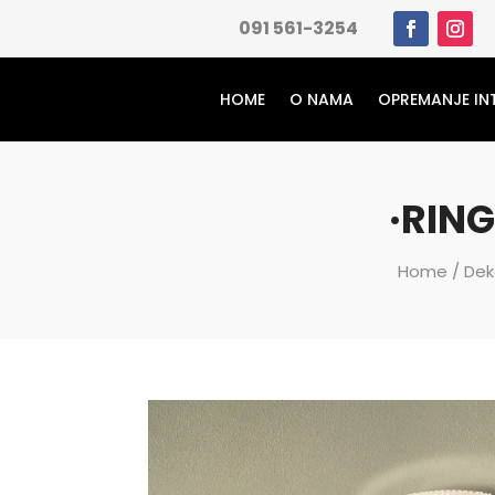
091 561-3254
HOME
O NAMA
OPREMANJE IN
·RIN
Home
/
Dek