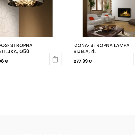
GOS· STROPNA
·ZONA· STROPNA LAMPA
ETILJKA, Ø50
BIJELA, 4L.
98
€
277,39
€