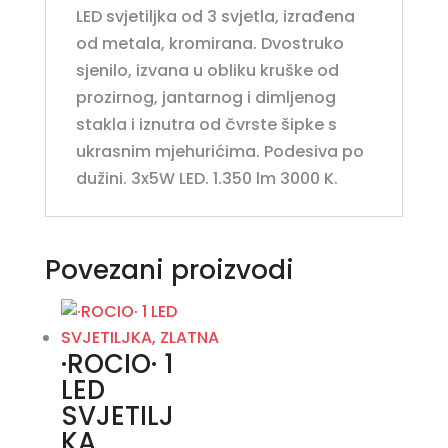
LED svjetiljka od 3 svjetla, izrađena
od metala, kromirana. Dvostruko
sjenilo, izvana u obliku kruške od
prozirnog, jantarnog i dimljenog
stakla i iznutra od čvrste šipke s
ukrasnim mjehurićima. Podesiva po
dužini. 3x5W LED. 1.350 lm 3000 K.
Povezani proizvodi
·ROCIO· 1
LED
SVJETILJ
KA,