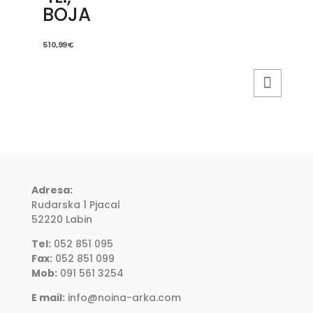
BOJA
510,99
€
Adresa:
Rudarska 1 Pjacal
52220 Labin
Tel:
052 851 095
Fax:
052 851 099
Mob:
091 561 3254
E mail:
info@noina-arka.com