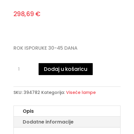
298,69
€
ROK ISPORUKE 30-45 DANA
·TACCIA·
Dodaj u košaricu
LAMPA
3L
količina
SKU:
394782
Kategorija:
Viseće lampe
Opis
Dodatne informacije