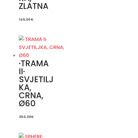
ZLATNA
146,00
€
·TRAMA
II·
SVJETILJ
KA,
CRNA,
Ø60
350,39
€