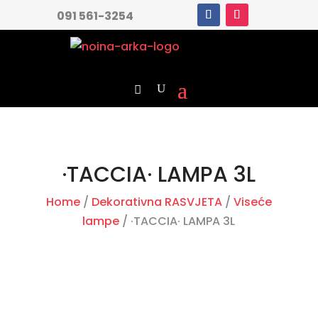
091 561-3254
·TACCIA· LAMPA 3L
Home
/
Dekorativna RASVJETA
/
Viseće
lampe
/ ·TACCIA· LAMPA 3L