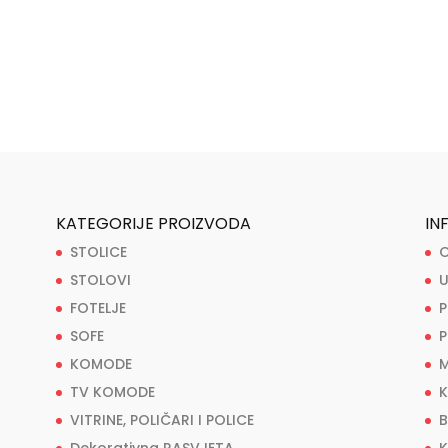
KATEGORIJE PROIZVODA
IN
STOLICE
O
STOLOVI
U
FOTELJE
P
SOFE
P
KOMODE
M
TV KOMODE
K
VITRINE, POLIČARI I POLICE
B