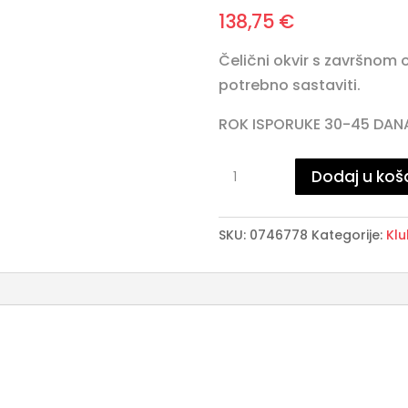
138,75
€
Čelični okvir s završnom
potrebno sastaviti.
ROK ISPORUKE 30-45 DAN
ALOPA
Dodaj u koš
klub
stolić
SKU:
0746778
Kategorije:
Klu
D41
S
količina