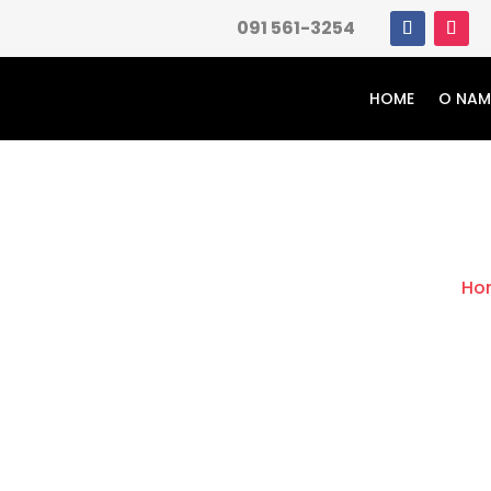
091 561-3254
HOME
O NA
Ho