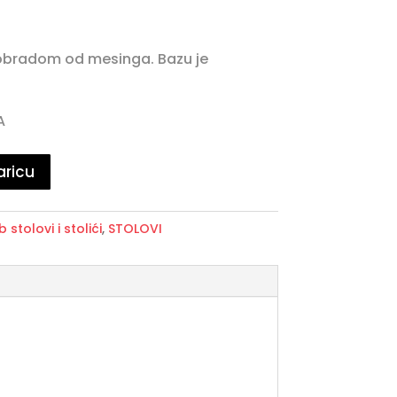
 obradom od mesinga. Bazu je
A
aricu
b stolovi i stolići
,
STOLOVI