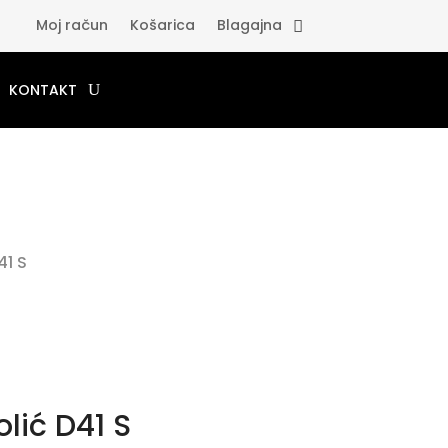
Moj račun
Košarica
Blagajna
KONTAKT
41 S
lić D41 S