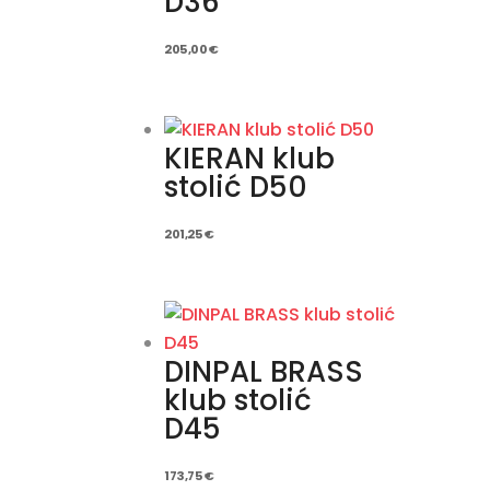
D36
205,00
€
KIERAN klub
stolić D50
201,25
€
DINPAL BRASS
klub stolić
D45
173,75
€