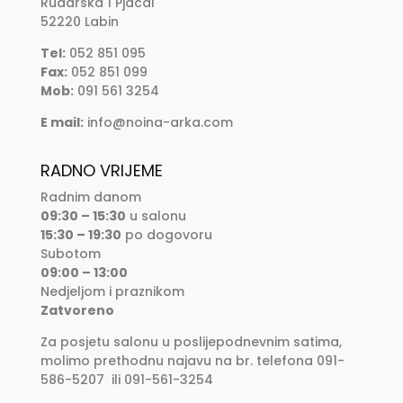
Rudarska 1 Pjacal
52220 Labin
Tel:
052 851 095
Fax:
052 851 099
Mob:
091 561 3254
E mail:
info@noina-arka.com
RADNO VRIJEME
Radnim danom
09:30 – 15:30
u salonu
15:30 – 19:30
po dogovoru
Subotom
09:00 – 13:00
Nedjeljom i praznikom
Zatvoreno
Za posjetu salonu u poslijepodnevnim satima,
molimo prethodnu najavu na br. telefona 091-
586-5207 ili 091-561-3254