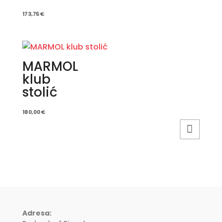
173,75
€
MARMOL
klub
stolić
180,00
€
Adresa: