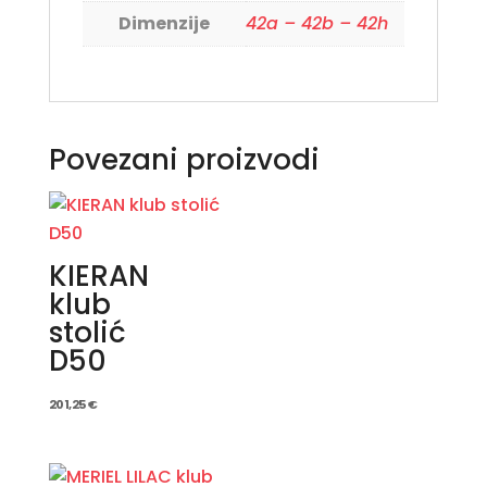
Dimenzije
42a – 42b – 42h
Povezani proizvodi
KIERAN
klub
stolić
D50
201,25
€