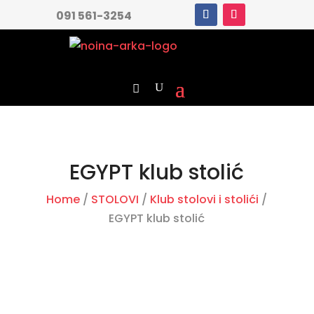
091 561-3254
EGYPT klub stolić
Home
/
STOLOVI
/
Klub stolovi i stolići
/
EGYPT klub stolić