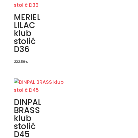
MERIEL
LILAC
klub
stolić
D36
222,50
€
DINPAL
BRASS
klub
stolić
D45