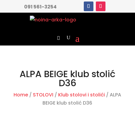
091 561-3254
ALPA BEIGE klub stolić
D36
Home
/
STOLOVI
/
Klub stolovi i stolići
/ ALPA
BEIGE klub stolić D36