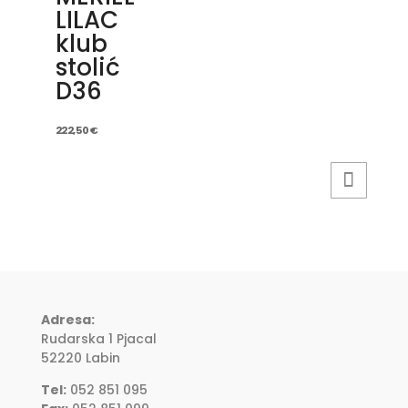
LILAC
klub
stolić
D36
222,50
€
Adresa:
Rudarska 1 Pjacal
52220 Labin
Tel:
052 851 095