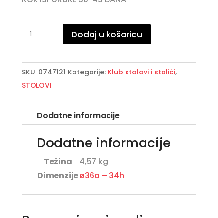
ALPA
Dodaj u košaricu
BEIGE
klub
stolić
SKU:
0747121
Kategorije:
Klub stolovi i stolići
,
D36
STOLOVI
količina
Dodatne informacije
Dodatne informacije
Težina
4,57 kg
Dimenzije
ø36a – 34h