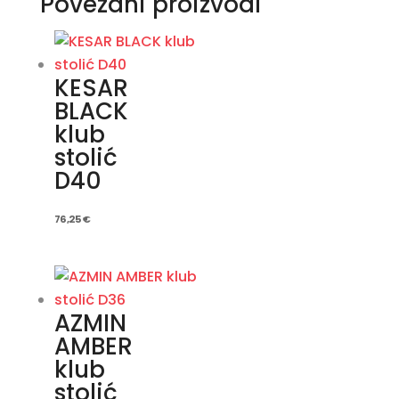
Povezani proizvodi
KESAR
BLACK
klub
stolić
D40
76,25
€
AZMIN
AMBER
klub
stolić