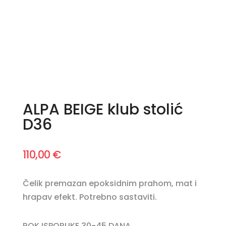
ALPA BEIGE klub stolić
D36
110,00
€
Čelik premazan epoksidnim prahom, mat i
hrapav efekt. Potrebno sastaviti.
ROK ISPORUKE 30-45 DANA