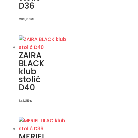
D36
205,00
€
ZAIRA
BLACK
klub
stolić
D40
141,25
€
MERIEL