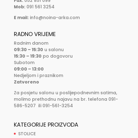
Fax:
052 851 099
Mob:
091 561 3254
E mail:
info@noina-arka.com
RADNO VRIJEME
Radnim danom
09:30 – 15:30
u salonu
15:30 – 19:30
po dogovoru
Subotom
09:00 – 13:00
Nedjeljom i praznikom
Zatvoreno
Za posjetu salonu u poslijepodnevnim satima,
molimo prethodnu najavu na br. telefona 091-
586-5207 ili 091-561-3254
KATEGORIJE PROIZVODA
STOLICE