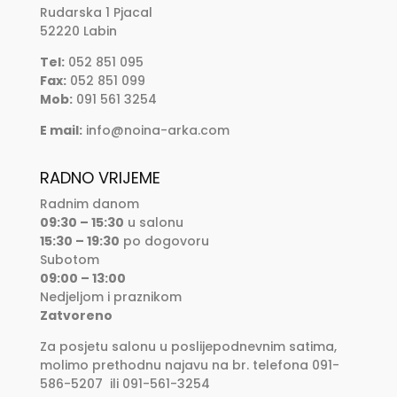
Rudarska 1 Pjacal
52220 Labin
Tel:
052 851 095
Fax:
052 851 099
Mob:
091 561 3254
E mail:
info@noina-arka.com
RADNO VRIJEME
Radnim danom
09:30 – 15:30
u salonu
15:30 – 19:30
po dogovoru
Subotom
09:00 – 13:00
Nedjeljom i praznikom
Zatvoreno
Za posjetu salonu u poslijepodnevnim satima,
molimo prethodnu najavu na br. telefona 091-
586-5207 ili 091-561-3254