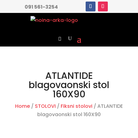
091 561-3254
ATLANTIDE
blagovaonski stol
160X90
Home
/
STOLOVI
/
Fiksni stolovi
/ ATLANTIDE
blagovaonski stol 160X90