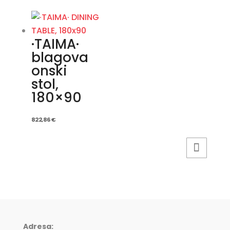
·TAIMA·
blagova
onski
stol,
180×90
822,86
€
Adresa: