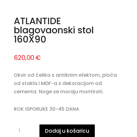
ATLANTIDE
blagovaonski stol
160X90
620,00
€
Okvir od čelika s antiknim efektom, ploča
od stakla i MDF-a s dekoracijom od
cementa. Noge se moraju montirati.
ROK ISPORUKE 30-45 DANA
ATLANTIDE
Dodaj u košaricu
blagovaonski