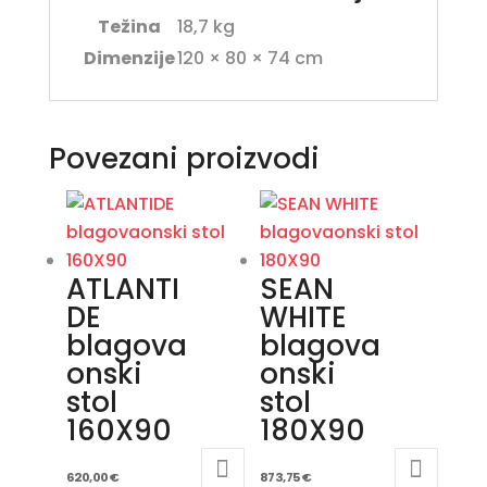
Težina
18,7 kg
Dimenzije
120 × 80 × 74 cm
Povezani proizvodi
ATLANTI
SEAN
DE
WHITE
blagova
blagova
onski
onski
stol
stol
160X90
180X90
620,00
€
873,75
€