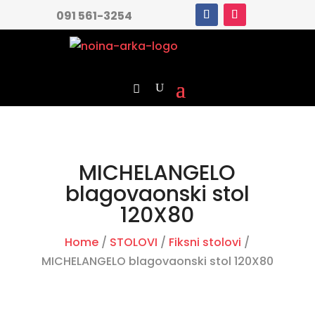
091 561-3254
MICHELANGELO
blagovaonski stol
120X80
Home
/
STOLOVI
/
Fiksni stolovi
/
MICHELANGELO blagovaonski stol 120X80