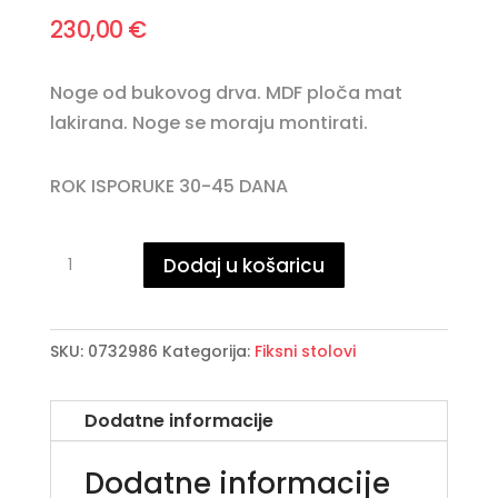
230,00
€
Noge od bukovog drva. MDF ploča mat
lakirana. Noge se moraju montirati.
ROK ISPORUKE 30-45 DANA
MICHELANGELO
Dodaj u košaricu
blagovaonski
stol
120X80
SKU:
0732986
Kategorija:
Fiksni stolovi
količina
Dodatne informacije
Dodatne informacije