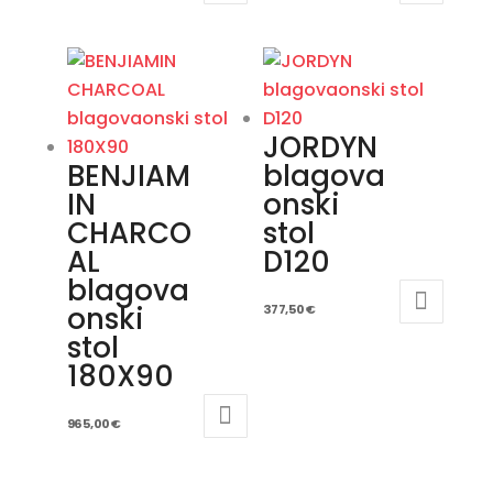
JORDYN
BENJIAM
blagova
IN
onski
CHARCO
stol
AL
D120
blagova
onski
377,50
€
stol
180X90
965,00
€