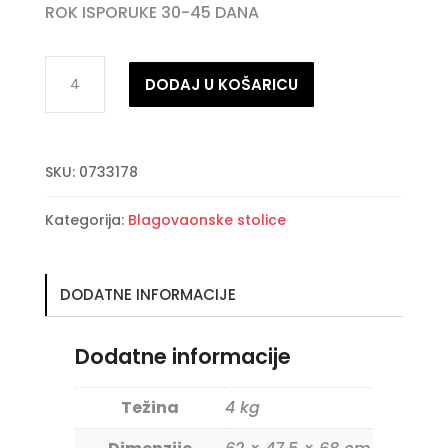
ROK ISPORUKE 30-45 DANA
IRELIA
DODAJ U KOŠARICU
tamno
zelena
baršunasta
SKU:
0733178
stolica
količina
Kategorija:
Blagovaonske stolice
DODATNE INFORMACIJE
Dodatne informacije
Težina
4 kg