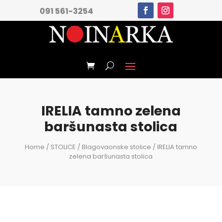
091 561-3254
IRELIA tamno zelena
baršunasta stolica
Home
/
STOLICE
/
Blagovaonske stolice
/ IRELIA tamno
zelena baršunasta stolica