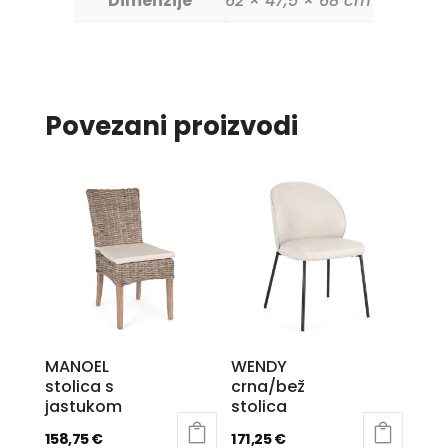
Dimenzije
62 × 47,5 × 68 cm
Povezani proizvodi
MANOEL
WENDY
stolica s
crna/bež
jastukom
stolica
158,75
€
171,25
€