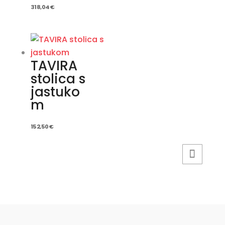
318,04
€
TAVIRA
stolica s
jastuko
m
152,50
€