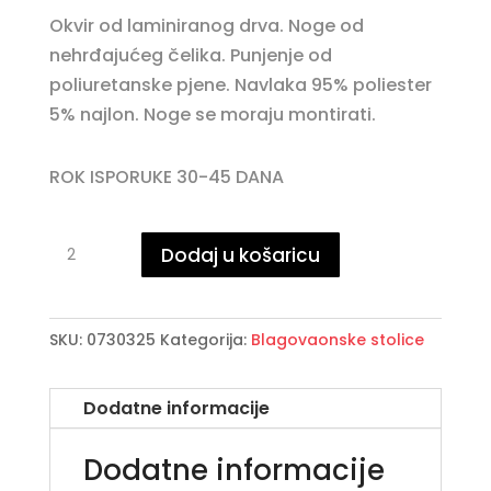
Okvir od laminiranog drva. Noge od
nehrđajućeg čelika. Punjenje od
poliuretanske pjene. Navlaka 95% poliester
5% najlon. Noge se moraju montirati.
ROK ISPORUKE 30-45 DANA
KASHAR
Dodaj u košaricu
tamno
siva
stolica
SKU:
0730325
Kategorija:
Blagovaonske stolice
količina
Dodatne informacije
Dodatne informacije