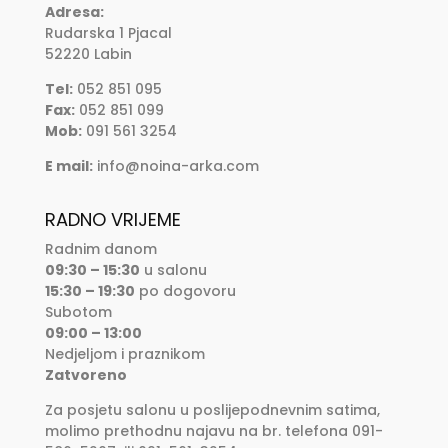
Adresa:
Rudarska 1 Pjacal
52220 Labin
Tel:
052 851 095
Fax:
052 851 099
Mob:
091 561 3254
E mail:
info@noina-arka.com
RADNO VRIJEME
Radnim danom
09:30 – 15:30
u salonu
15:30 – 19:30
po dogovoru
Subotom
09:00 – 13:00
Nedjeljom i praznikom
Zatvoreno
Za posjetu salonu u poslijepodnevnim satima,
molimo prethodnu najavu na br. telefona 091-