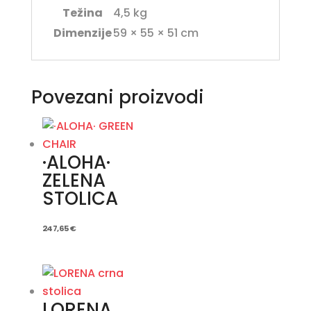
Težina
4,5 kg
Dimenzije
59 × 55 × 51 cm
Povezani proizvodi
·ALOHA·
ZELENA
STOLICA
247,65
€
LORENA