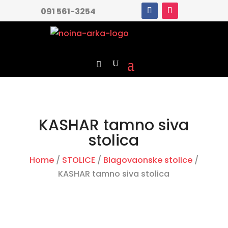
091 561-3254
KASHAR tamno siva
stolica
Home
/
STOLICE
/
Blagovaonske stolice
/
KASHAR tamno siva stolica