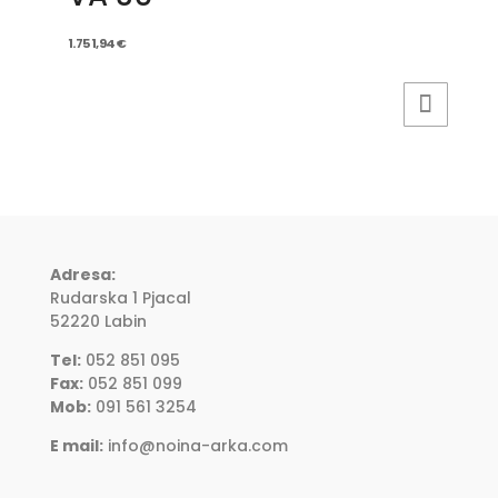
1.751,94
€
Adresa:
Rudarska 1 Pjacal
52220 Labin
Tel:
052 851 095
Fax:
052 851 099
Mob:
091 561 3254
E mail:
info@noina-arka.com