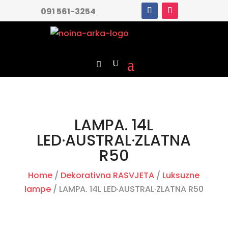
091 561-3254
LAMPA. 14L
LED·AUSTRAL·ZLATNA
R50
Home
/
Dekorativna RASVJETA
/
Luksuzne
lampe
/ LAMPA. 14L LED·AUSTRAL·ZLATNA R50