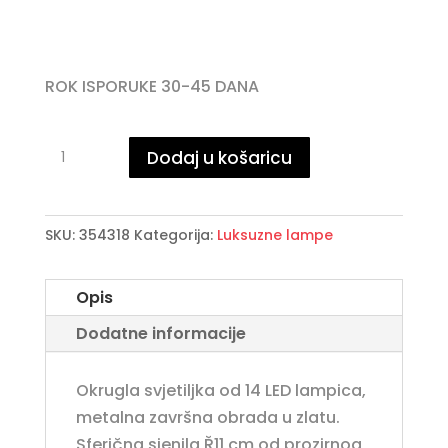
ROK ISPORUKE 30-45 DANA
LAMPA.
Dodaj u košaricu
14L
LED·AUSTRAL·ZLATNA
R50
SKU:
354318
Kategorija:
Luksuzne lampe
količina
Opis
Dodatne informacije
Okrugla svjetiljka od 14 LED lampica,
metalna završna obrada u zlatu.
Sferična sjenila Ř11 cm od prozirnog