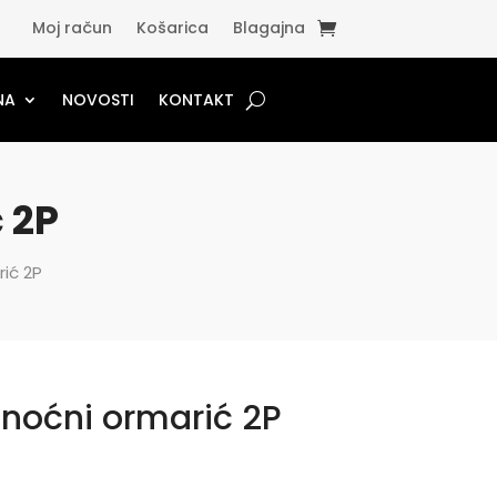
Moj račun
Košarica
Blagajna
NA
NOVOSTI
KONTAKT
 2P
ić 2P
noćni ormarić 2P