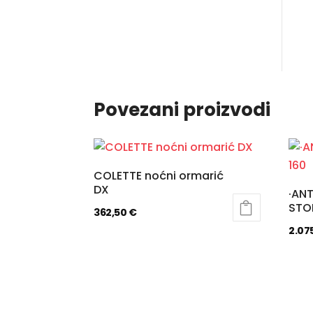
Povezani proizvodi
COLETTE noćni ormarić
DX
·AN
STOL
362,50
€
2.07