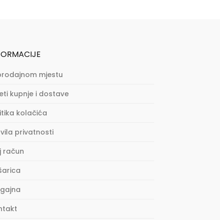
FORMACIJE
prodajnom mjestu
eti kupnje i dostave
itika kolačića
vila privatnosti
j račun
šarica
agajna
ntakt