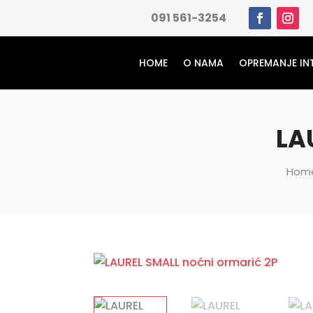
091 561-3254
HOME
O NAMA
OPREMANJE IN
LA
Hom