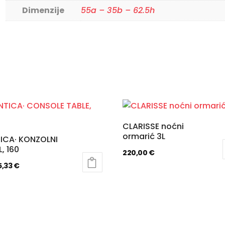
Dimenzije
55a – 35b – 62.5h
CLARISSE noćni
ormarić 3L
TICA· KONZOLNI
, 160
220,00
€
5,33
€