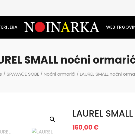
TERIJERA
WEB TRGOVI
UREL SMALL noćni ormarić
e
/
SPAVAĆE SOBE
/
Noćni ormarići
/ LAUREL SMALL noćni ormar
LAUREL SMALL 
160,00
€