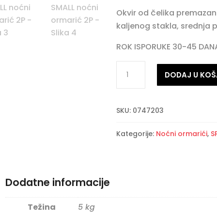
Okvir od čelika premazan
kaljenog stakla, srednja 
ROK ISPORUKE 30-45 DAN
LAUREL
DODAJ U KOŠ
SMALL
noćni
ormarić
SKU:
0747203
2P
količina
Kategorije:
Noćni ormarići
,
S
Dodatne informacije
Težina
5 kg