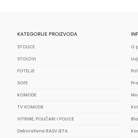
KATEGORIJE PROIZVODA
IN
STOLICE
O 
STOLOVI
Uvj
FOTELJE
Pol
SOFE
Pra
KOMODE
Mo
TV KOMODE
Ko
VITRINE, POLIČARI I POLICE
Bl
Dekorativna RASVJETA
Ko