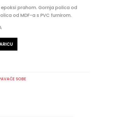
 epoksi prahom. Gornja polica od
polica od MDF-a s PVC furnirom.
A
ARICU
PAVAĆE SOBE