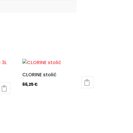
CLORINE stolić
66,25
€