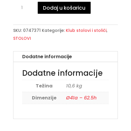
RONDEL
Dodaj u košaricu
klub
stolić
D41
SKU:
0747371
Kategorije:
Klub stolovi i stolići
,
količina
STOLOVI
Dodatne informacije
Dodatne informacije
Težina
10,6 kg
Dimenzije
Ø41a – 62.5h