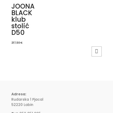
JOONA
BLACK
klub
stolić
D50
217,50
€
Adresa:
Rudarska 1 Pjacal
52220 Labin