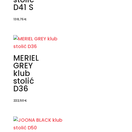
D41 S
138,75
€
MERIEL
GREY
klub
stolić
D36
222,50
€