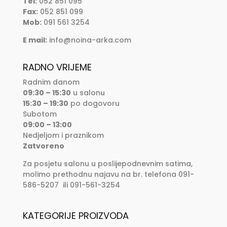
Tel:
052 851 095
Fax:
052 851 099
Mob:
091 561 3254
E mail:
info@noina-arka.com
RADNO VRIJEME
Radnim danom
09:30 – 15:30
u salonu
15:30 – 19:30
po dogovoru
Subotom
09:00 – 13:00
Nedjeljom i praznikom
Zatvoreno
Za posjetu salonu u poslijepodnevnim satima,
molimo prethodnu najavu na br. telefona 091-
586-5207 ili 091-561-3254
KATEGORIJE PROIZVODA