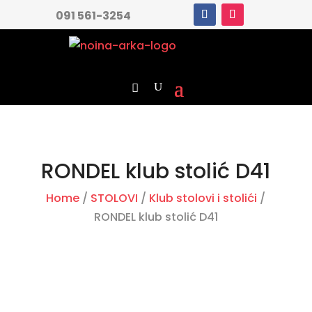
091 561-3254
RONDEL klub stolić D41
Home
/
STOLOVI
/
Klub stolovi i stolići
/
RONDEL klub stolić D41