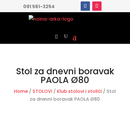
091 561-3254
Stol za dnevni boravak
PAOLA Ø80
Home
/
STOLOVI
/
Klub stolovi i stolići
/ Stol
za dnevni boravak PAOLA Ø80