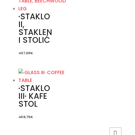
2.417,50 €.
·STAKLO
II,
STAKLEN
I STOLIĆ
407,69
€
·STAKLO
III· KAFE
STOL
458,79
€