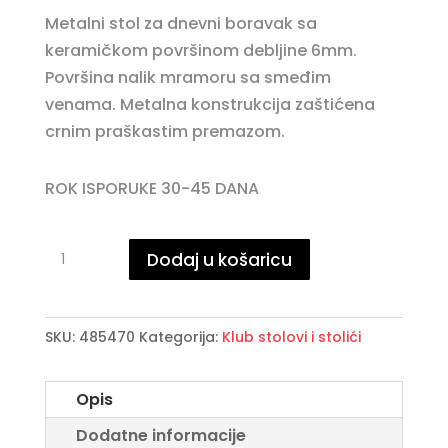
Metalni stol za dnevni boravak sa
keramičkom površinom debljine 6mm.
Površina nalik mramoru sa smeđim
venama. Metalna konstrukcija zaštićena
crnim praškastim premazom.
ROK ISPORUKE 30-45 DANA
Stol
Dodaj u košaricu
za
dnevni
boravak
SKU:
485470
Kategorija:
Klub stolovi i stolići
PAOLA
Ø80
Opis
količina
Dodatne informacije