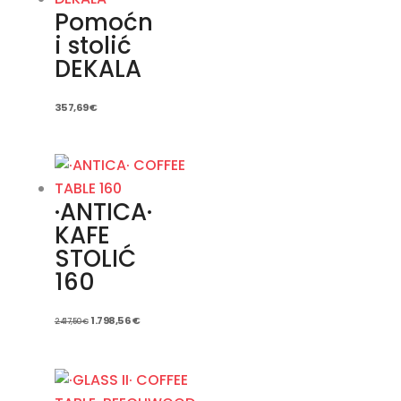
Pomoćn
i stolić
DEKALA
357,69
€
·ANTICA·
KAFE
STOLIĆ
160
Izvorna
Trenutna
1.798,56
€
2.417,50
€
cijena
cijena
bila
je:
je:
1.798,56 €.