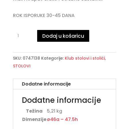
ROK ISPORUKE 30-45 DANA
LALITA
Dodaj u košaricu
TERRACOTTA
klub
stolić
SKU:
0747138
Kategorije:
Klub stolovi i stolići
,
D46
STOLOVI
količina
Dodatne informacije
Dodatne informacije
Težina
5,21 kg
Dimenzije
ø46a – 47.5h