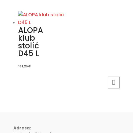
ALOPA
klub
stolić
D45 L
161,25
€
Adresa: