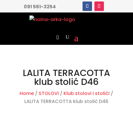
091 561-3254
LALITA TERRACOTTA
klub stolić D46
Home
/
STOLOVI
/
Klub stolovi i stolići
/
LALITA TERRACOTTA klub stolić D46