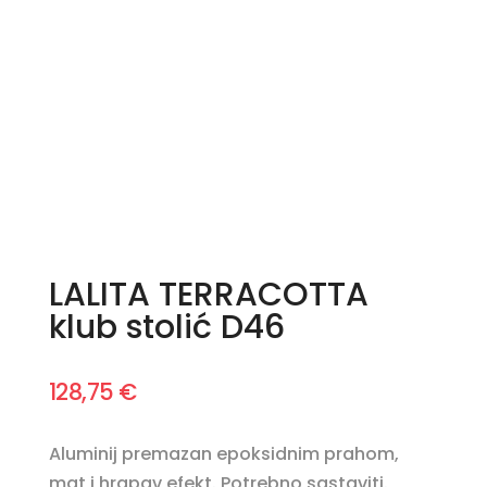
LALITA TERRACOTTA
klub stolić D46
128,75
€
Aluminij premazan epoksidnim prahom,
mat i hrapav efekt. Potrebno sastaviti.