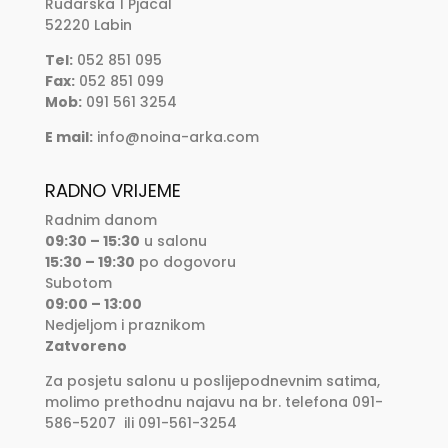
Rudarska 1 Pjacal
52220 Labin
Tel:
052 851 095
Fax:
052 851 099
Mob:
091 561 3254
E mail:
info@noina-arka.com
RADNO VRIJEME
Radnim danom
09:30 – 15:30
u salonu
15:30 – 19:30
po dogovoru
Subotom
09:00 – 13:00
Nedjeljom i praznikom
Zatvoreno
Za posjetu salonu u poslijepodnevnim satima,
molimo prethodnu najavu na br. telefona 091-
586-5207 ili 091-561-3254