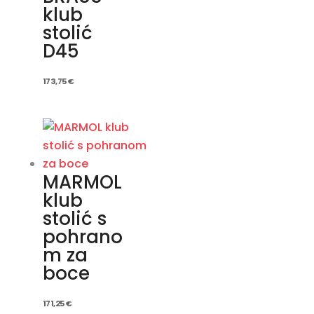
klub
stolić
D45
173,75
€
MARMOL
klub
stolić s
pohrano
m za
boce
171,25
€